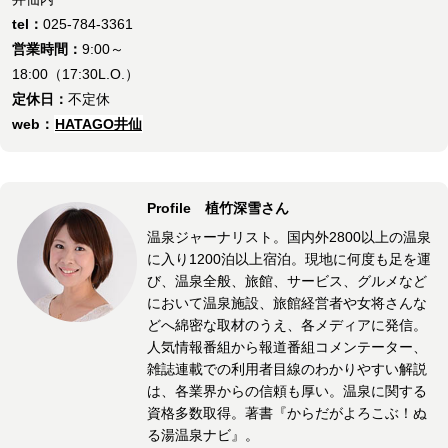
tel：
025-784-3361
営業時間：
9:00～
18:00（17:30L.O.）
定休日：
不定休
web：
HATAGO井仙
Profile 植竹深雪さん
温泉ジャーナリスト。国内外2800以上の温泉
に入り1200泊以上宿泊。現地に何度も足を運
び、温泉全般、旅館、サービス、グルメなど
において温泉施設、旅館経営者や女将さんな
どへ綿密な取材のうえ、各メディアに発信。
人気情報番組から報道番組コメンテーター、
雑誌連載での利用者目線のわかりやすい解説
は、各業界からの信頼も厚い。温泉に関する
資格多数取得。著書『からだがよろこぶ！ぬ
る湯温泉ナビ』。