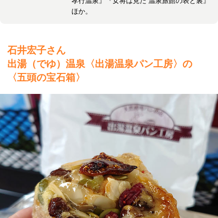
孝行温泉』『女将は見た 温泉旅館の表と裏』
ほか。
石井宏子さん
出湯（でゆ）温泉〈出湯温泉パン工房〉の
〈五頭の宝石箱〉