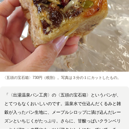
〈五頭の宝石箱〉730円（税別）。写真は３分の１にカットしたもの。
「〈出湯温泉パン工房〉の〈五頭の宝石箱〉というパンが、
とてつもなくおいしいのです。温泉水で仕込んだくるみと雑
穀が入ったパン生地に、メープルシロップに漬け込んだレー
ズンといちじくがたっぷり。さらに、甘酸っぱいクランベリ