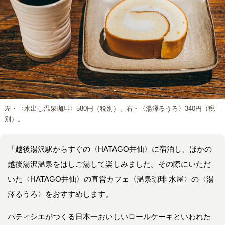
左・〈水出し温泉珈琲〉580円（税別）、右・〈湯澤るうろ〉340円（税
別）。
「越後湯沢駅からすぐの〈HATAGO井仙〉に宿泊し、ほかの
越後湯沢温泉をはしご湯して楽しみました。その際にいただ
いた〈HATAGO井仙〉の直営カフェ〈温泉珈琲 水屋〉の〈湯
澤るうろ〉をおすすめします。
パティシエがつくる日本一おいしいロールケーキといわれた