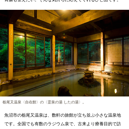
栃尾又温泉〈自在館〉の〈霊泉の湯 したの湯〉。
魚沼市の栃尾又温泉は、数軒の旅館が立ち並ぶ小さな温泉地
です。全国でも有数のラジウム泉で、古来より療養目的で訪