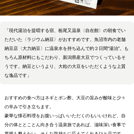
「現代湯治を提唱する宿、栃尾又温泉〈自在館〉の朝食でい
ただいた〈ラジウム納豆〉がおすすめです。魚沼市内の老舗
納豆店〈大力納豆〉に温泉水を持ち込んで約２日間“湯治”。も
ちろん原材料にもこだわり、新潟県産大豆でつくっているそ
うです。納豆というより、大粒の大豆をいただくような上質
な逸品です」
おすすめの食べ方はネギとポン酢。大豆の旨みが酸味と少々
の辛みで引き立ちます。
豪華な懐石料理をお腹いっぱいいただくのもいいけれど、自
分の体ととことん向き合う温泉旅であれば、滋味深い食事で
胃腸も整えたい。そんな気持ちに応えてくれるひと品です。