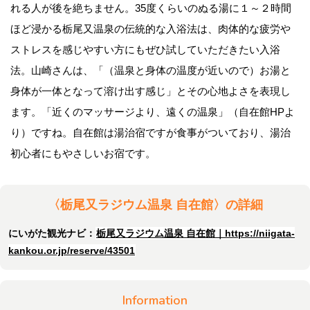
れる人が後を絶ちません。35度くらいのぬる湯に１～２時間
ほど浸かる栃尾又温泉の伝統的な入浴法は、肉体的な疲労や
ストレスを感じやすい方にもぜひ試していただきたい入浴
法。山崎さんは、「（温泉と身体の温度が近いので）お湯と
身体が一体となって溶け出す感じ」とその心地よさを表現し
ます。「近くのマッサージより、遠くの温泉」（自在館HPよ
り）ですね。自在館は湯治宿ですが食事がついており、湯治
初心者にもやさしいお宿です。
〈栃尾又ラジウム温泉 自在館〉の詳細
にいがた観光ナビ：
栃尾又ラジウム温泉 自在館｜https://niigata-
kankou.or.jp/reserve/43501
Information