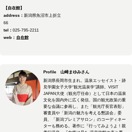
【自在館】
address：
新潟県魚沼市上折立
66
tel：
025-795-2211
web：
自在館
Profile 山崎まゆみさん
新潟県長岡市生まれ。温泉エッセイスト・跡
見学園女子大学“観光温泉学”講師。VISIT
JAPAN大使（観光庁任命）として日本の温泉
文化を国内外に広く発信。国の観光政策の重
要な会議に参画し、また「観光庁長官表彰」
審査員や「新潟の魅力を考える懇談会」委
員、「新潟プレミアサロン」のコーディネー
ターも務める。著作に『行ってみようよ！親