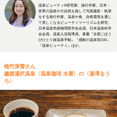
温泉ビューティ®研究家、旅行作家。日本・
世界の温泉や大自然を旅して写真撮影・執筆
をする旅行作家。温泉や食、自然環境を通じ
て美しくなるビューティツーリズムを研究。
日本温泉気候物理医学会会員、日本温泉科学
会会員、温泉入浴指導員。著書『全国ごほう
びひとり旅温泉手帖』『感動の温泉宿100』
『温泉ビューティ』ほか。
植竹深雪さん
越後湯沢温泉〈温泉珈琲 水屋〉の〈湯澤るう
ろ〉