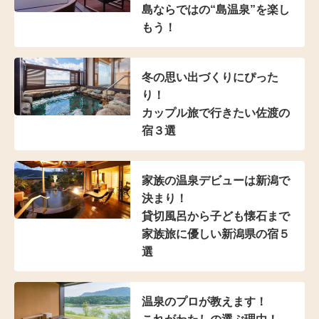
島ならではの“島温泉”
を楽し
もう！
冬の思い出づくりにぴった
り！
カップル旅で行きたい佐渡の
宿３選
家族の温泉デビューは
新潟で
決まり！
貸切風呂から子ども懐石まで
家族旅に優しい新潟県の宿５
選
温泉のプロが教えます！