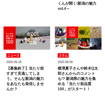
くんが聞く!新潟の魅力
vol.4～
ニュース
コラム
2020.09.18
2020.09.09
【募集終了】
当たり前
横澤夏子さんや
鈴木Q太
すぎて見逃してしま
郎さんからのコメント
う。
そんな新潟の魅力
も!?
新潟県の魅力を集
を
あなたも発信しませ
める
「当たり前品質
んか？
100」がスタート！