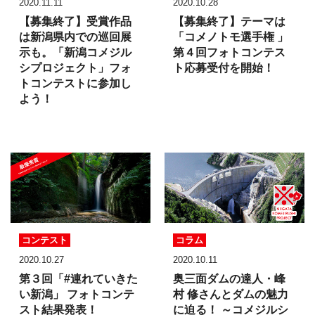
2020.11.11
2020.10.28
【募集終了】
受賞作品
【募集終了】
テーマは
は
新潟県内での巡回展
「コメノトモ選手権 」
示も。
「新潟コメジル
第４回フォトコンテス
シプロジェクト」フォ
ト応募受付を開始！
トコンテストに参加し
よう！
コンテスト
コラム
2020.10.27
2020.10.11
第３回「#連れていきた
奥三面ダムの達人・峰
い新潟」
フォトコンテ
村 修さんとダムの魅力
スト結果発表！
に迫る！
～コメジルシ