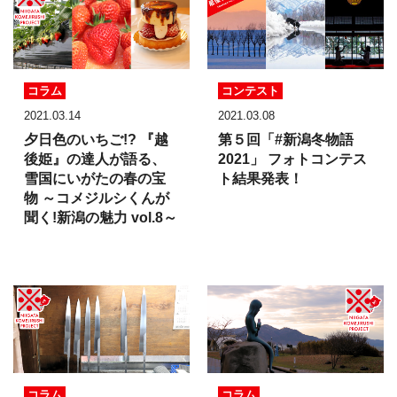
コラム
コンテスト
2021.03.14
2021.03.08
夕日色のいちご!? 『越
第５回「#新潟冬物語
後姫』の達人が語る、
2021」
フォトコンテス
雪国にいがたの春の宝
ト結果発表！
物 ～コメジルシくんが
聞く!新潟の魅力 vol.8～
コラム
コラム