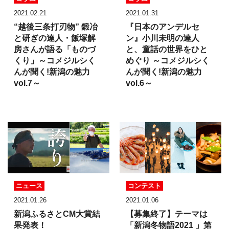
2021.02.21
2021.01.31
“越後三条打刃物” 鍛冶
『日本のアンデルセ
と研ぎの達人・飯塚解
ン』小川未明の達人
房さんが語る「ものづ
と、童話の世界をひと
くり」
～コメジルシく
めぐり
～コメジルシく
んが聞く!新潟の魅力
んが聞く!新潟の魅力
vol.7～
vol.6～
ニュース
コンテスト
2021.01.26
2021.01.06
新潟ふるさとCM大賞
結
【募集終了】
テーマは
果発表！
「新潟冬物語2021 」
第