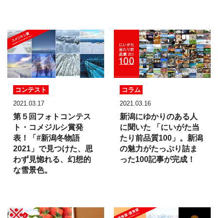
コンテスト
コラム
2021.03.17
2021.03.16
第５回フォトコンテス
新潟にゆかりのある人
ト・
コメジルシ賞発
に聞いた
「にいがた
当
表！
「#新潟冬物語
たり前品質100」。
新潟
2021」で
見つけた、
思
の魅力がたっぷり詰ま
わず見惚れる、
幻想的
った
100記事が完成！
な雪景色。