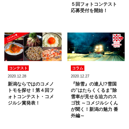
５回フォトコンテスト
応募受付を開始！
コンテスト
コラム
2020.12.28
2020.12.27
新潟ならではのコメノ
『除雪』の達人!?
雪国
トモを探せ！
第４回フ
の”はたらくくるま”除
ォトコンテスト・
コメ
雪車が見せる
迫力のス
ジルシ賞発表！
ゴ技 ～コメジルシくん
が聞く！新潟の魅力 番
外編～