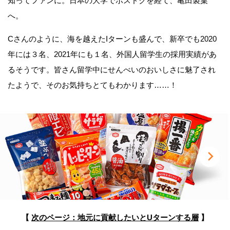
知ってファンに。日本の大学でポスドクを経て、亀田製菓
へ。
Cさんのように、海を越えたIターンも盛んで、新卒でも2020
年には３名、2021年にも１名、外国人留学生の採用実績があ
るそうです。皆さん留学中にせんべいのおいしさに魅了され
たようで、そのお気持ちとてもわかります……！
【
次のページ：地元に貢献したいとUターンする層
】