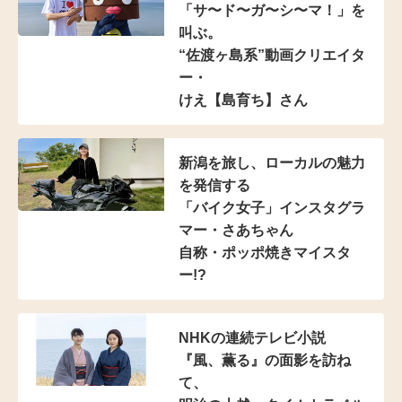
「サ〜ド〜ガ〜シ〜マ！」を
叫ぶ。
“佐渡ヶ島系”動画クリエイタ
ー・
けえ【島育ち】さん
新潟を旅し、
ローカルの魅力
を発信する
「バイク女子」インスタグラ
マー
・さあちゃん
自称・ポッポ焼きマイスタ
ー!?
NHKの連続テレビ小説
『風、薫る』の面影を訪ね
て、