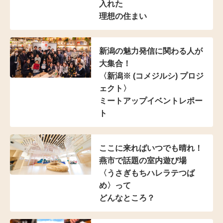
入れた
理想の住まい
新潟の魅力発信に
関わる人が
大集合！
〈新潟※ (コメジルシ)
プロジ
ェクト〉
ミートアップイベントレポー
ト
ここに来ればいつでも晴れ！
燕市で話題の室内遊び場
〈うさぎもちハレラテつば
め〉って
どんなところ？