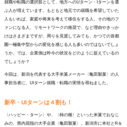
就職や転職の選択肢として、地方へのUターン・Iターンを選
ぶ人が増えています。もともと地元での就職を希望していた
人もいれば、家庭や将来を考えて移住をする人、その地のフ
ァンになる人、リモートワークの推奨で、など理由やきっか
けはさまざまですが、周りを見渡してみても、かつての首都
圏一極集中型からの変化を感じる人も多いのではないでしょ
うか。では、企業側は昨今の状況をどのように捉えているの
でしょうか？
今回は、新潟を代表する大手米菓メーカー〈亀田製菓〉の人
事担当者に、UIターン就職・転職の実情を尋ねました。
新卒・UIターンは４割も！
〈ハッピー・ターン〉や、〈柿の種〉といった米菓でおなじ
みの、県内屈指の大手企業〈亀田製菓〉。新潟市に本社とR＆