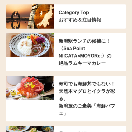
Category Top
おすすめ＆注目情報
新潟駅ランチの候補に！
〈Sea Point
NIIGATA×MOYORe:〉の
絶品ラムキーマカレー
寿司でも海鮮丼でもない！
天然本マグロとイクラが彩
る、
新潟旅のご褒美「海鮮パフ
ェ」