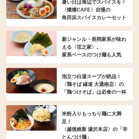
暑い日は海辺でスパイスを！
〈燦燦CAFE〉自慢の
角田浜スパイスカレーセット
新ジャンル・長岡家系が
味わ
える〈弦之家〉。
家系ベースのつけ麺も人気
泡立つ白湯スープが絶品！
〈鶏そば 縁道 大通南店〉の
「鶏つけそば」は
必食の一杯
米粉入り
もっちり麺に大満
足！
〈越後維新 湯沢本店〉の
「辛
とんつけ麺」