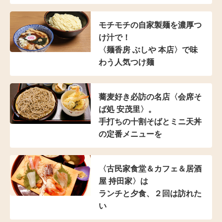
モチモチの自家製麺を濃厚つ
け汁で！
〈麺香房 ぶしや 本店〉
で味
わう人気つけ麺
蕎麦好き必訪の名店
〈会席そ
ば処 安茂里〉。
手打ちの十割そばと
ミニ天丼
の定番メニューを
〈古民家食堂＆カフェ
＆居酒
屋 持田家〉は
ランチと夕食、２回は訪れた
い