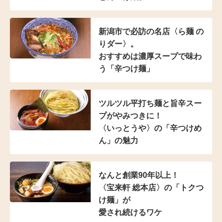
新潟市で必訪の名店
〈ら麺 の
りダー〉。
おすすめは濃厚スープで
味わ
う「辛つけ麺」
ツルツル平打ち麺と
旨辛スー
プがやみつきに！
〈いっとうや〉の
「辛つけめ
ん」の魅力
なんと創業90年以上！
〈宝来軒 総本店〉の
「トクつ
け麺」が
愛され続けるワケ