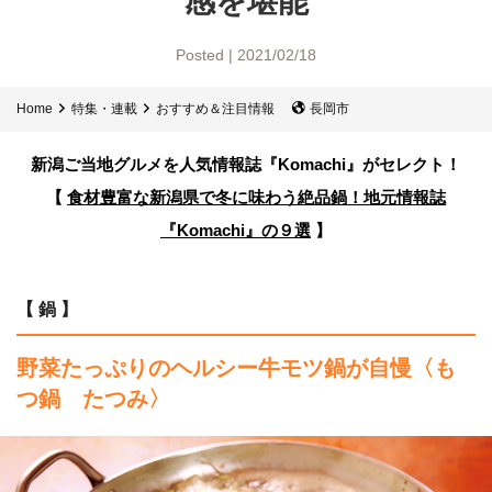
感を堪能
Posted | 2021/02/18
Home
特集・連載
おすすめ＆注目情報
長岡市
新潟ご当地グルメを人気情報誌
『Komachi』がセレクト！
【
食材豊富な新潟県で
冬に味わう絶品鍋！
地元情報誌
『Komachi』の９選
】
【 鍋 】
野菜たっぷりのヘルシー牛モツ鍋が自慢〈も
つ鍋 たつみ〉