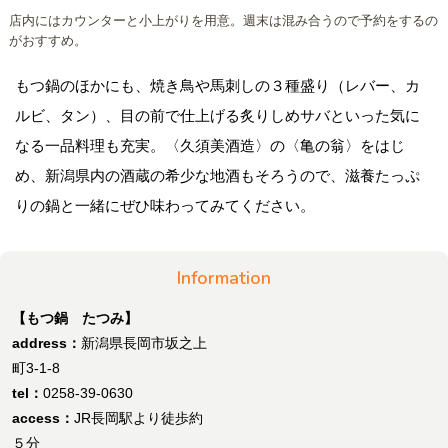
店内にはカウンターと小上がりを用意。週末は混み合うので予約をするの
がおすすめ。
もつ鍋のほかにも、焼き鳥や馬刺しの３種盛り（レバー、カ
ルビ、タン）、目の前で仕上げる炙りしめサバといった気に
なる一品料理も充実。〈久須美酒造〉の〈亀の翁〉をはじ
め、新潟県内の酒蔵の希少な地酒もそろうので、滋養たっぷ
りの鍋と一緒にぜひ味わってみてください。
Information
【もつ鍋 たつみ】
address：
新潟県長岡市坂之上
町3-1-8
tel：
0258-39-0630
access：
JR長岡駅より徒歩約
５分