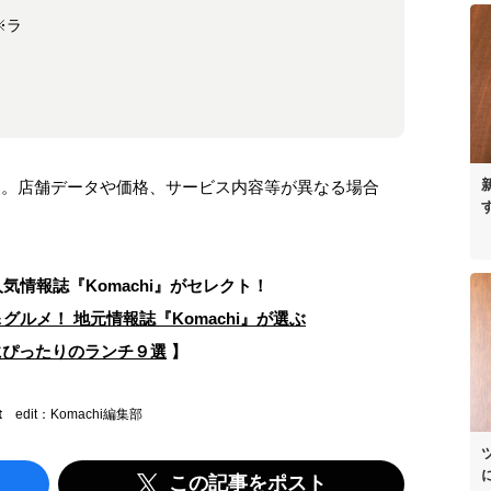
 ※ラ
ます。店舗データや価格、サービス内容等が異なる場合
人気情報誌
『Komachi』がセレクト！
ルメ！ 地元情報誌『Komachi』が選ぶ
にぴったりのランチ９選
】
t
edit：Komachi編集部
この記事をポスト