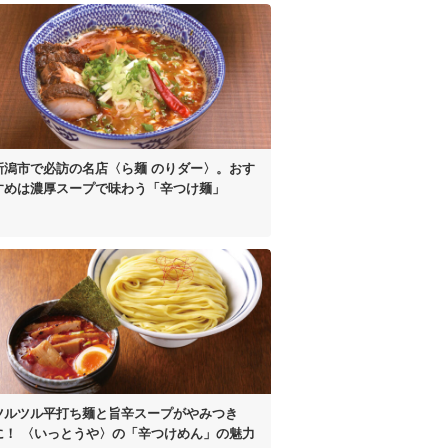
新潟市で必訪の名店
〈ら麺 のりダー〉。
おす
すめは濃厚スープで
味わう「辛つけ麺」
ツルツル平打ち麺と
旨辛スープがやみつき
に！
〈いっとうや〉の
「辛つけめん」の魅力