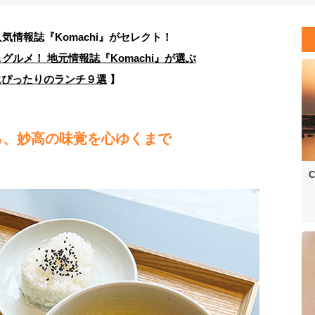
人気情報誌
『Komachi』がセレクト！
ルメ！ 地元情報誌『Komachi』が選ぶ
にぴったりのランチ９選
】
ら、妙高の味覚を心ゆくまで
〉
C