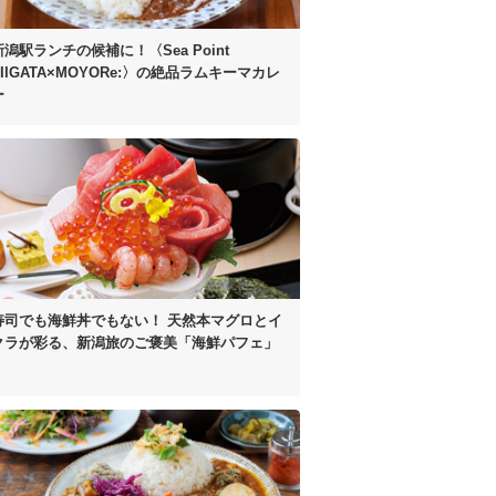
新潟駅ランチの候補に！
〈Sea Point
IIGATA×MOYORe:〉の
絶品ラムキーマカレ
ー
寿司でも海鮮丼でもない！
天然本マグロとイ
クラが彩る、
新潟旅のご褒美「海鮮パフェ」