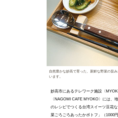
自然豊かな妙高で育った、新鮮な野菜の旨み
います。
妙高市にあるテレワーク施設〈MYOKO
〈NAGOMI CAFE MYOKO〉
のレシピでつくる台湾スイーツ豆花な
菜ごろごろあったかポトフ」（100