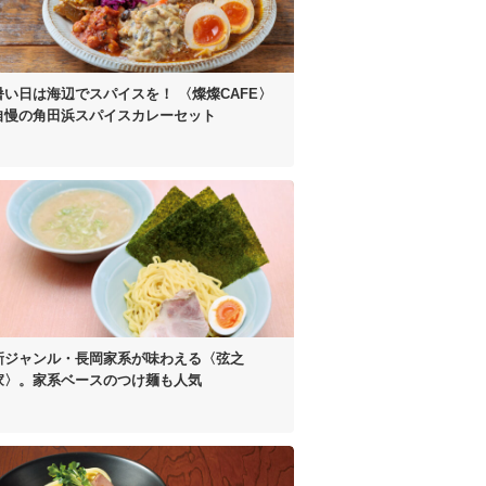
暑い日は海辺でスパイスを！
〈燦燦CAFE〉
自慢の
角田浜スパイスカレーセット
新ジャンル・長岡家系が
味わえる〈弦之
家〉。
家系ベースのつけ麺も人気