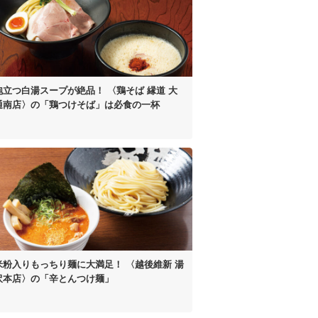
泡立つ白湯スープが絶品！
〈鶏そば 縁道 大
通南店〉の
「鶏つけそば」は
必食の一杯
米粉入り
もっちり麺に大満足！
〈越後維新 湯
沢本店〉の
「辛とんつけ麺」