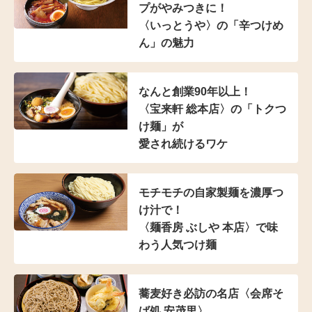
プがやみつきに！
〈いっとうや〉の
「辛つけめ
ん」の魅力
なんと創業90年以上！
〈宝来軒 総本店〉の
「トクつ
け麺」が
愛され続けるワケ
モチモチの自家製麺を濃厚つ
け汁で！
〈麺香房 ぶしや 本店〉
で味
わう人気つけ麺
蕎麦好き必訪の名店
〈会席そ
ば処 安茂里〉。