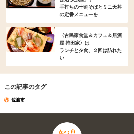
手打ちの十割そばと
ミニ天丼
の定番メニューを
〈古民家食堂＆カフェ
＆居酒
屋 持田家〉は
ランチと夕食、２回は訪れた
い
この記事のタグ
佐渡市