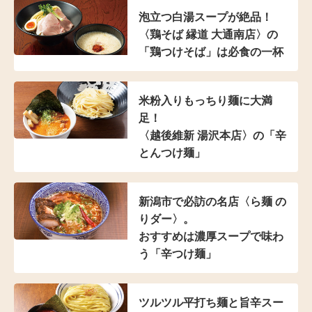
泡立つ白湯スープが絶品！
〈鶏そば 縁道 大通南店〉の
「鶏つけそば」は
必食の一杯
米粉入り
もっちり麺に大満
足！
〈越後維新 湯沢本店〉の
「辛
とんつけ麺」
新潟市で必訪の名店
〈ら麺 の
りダー〉。
おすすめは濃厚スープで
味わ
う「辛つけ麺」
ツルツル平打ち麺と
旨辛スー