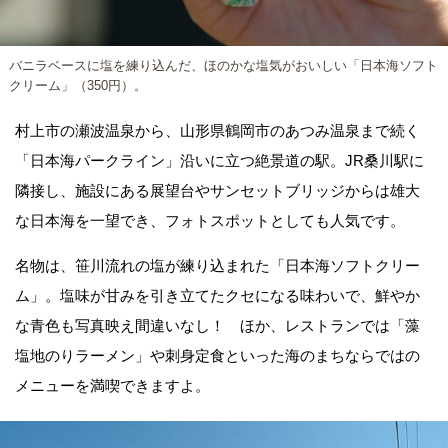
バニラベースに塩を練り込んだ、ほのかな塩気がおいしい「日本海ソフト
クリーム」（350円）。
村上市の瀬波温泉から、山形県鶴岡市のあつみ温泉まで続く
「日本海パークライン」沿いに立つ絶景道の駅。JR桑川駅に
隣接し、施設にある展望台やサンセットブリッジからは雄大
な日本海を一望でき、フォトスポットとしても人気です。
名物は、笹川流れの塩が練り込まれた「日本海ソフトクリー
ム」。塩味が甘みを引き立てたクセになる味わいで、鮮やか
な青色も写真映え間違いなし！ ほか、レストランでは「藻
塩地のりラーメン」や刺身定食といった海のまちならではの
メニューを満喫できますよ。