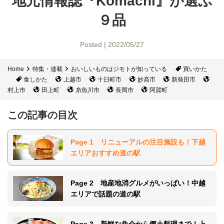
地元情報誌『Komachi』
が選ぶ
９品
Posted | 2022/05/27
Home
特集・連載
おいしいものはジモトが知っている
買いかた
食しかた
上越市
十日町市
妙高市
新発田市
村上市
田上町
糸魚川市
長岡市
阿賀町
この記事の目次
Page 1 リニューアルの注目施設も！下越
エリアおすすめ道の駅
Page 2 地産地消グルメがいっぱい！中越
エリアで話題の道の駅
Page 3 新鮮な魚介から郷土料理まで！上