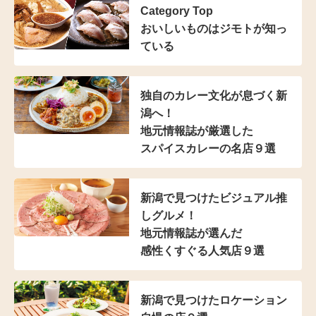
Category Top
おいしいものはジモトが知っ
ている
独自のカレー文化が
息づく新
潟へ！
地元情報誌が厳選した
スパイスカレーの名店９選
新潟で見つけた
ビジュアル推
しグルメ！
地元情報誌が選んだ
感性くすぐる人気店９選
新潟で見つけた
ロケーション