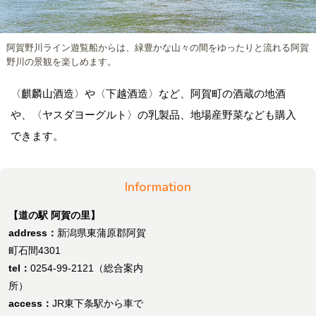
阿賀野川ライン遊覧船からは、緑豊かな山々の間をゆったりと流れる阿賀
野川の景観を楽しめます。
〈麒麟山酒造〉や〈下越酒造〉など、阿賀町の酒蔵の地酒
や、〈ヤスダヨーグルト〉の乳製品、地場産野菜なども購入
できます。
Information
【道の駅 阿賀の里】
address：
新潟県東蒲原郡阿賀
町石間4301
tel：
0254-99-2121（総合案内
所）
access：
JR東下条駅から車で