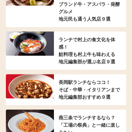
ブランド牛・アスパラ
・発酵
グルメ
地元民も通う人気店９選
ランチで村上の食文化を体
感！
鮭料理も村上牛も味わえる
地元編集部が選ぶ名店９選
長岡駅ランチならココ！
そば・中華・イタリアンまで
地元編集部おすすめ９選
燕三条でランチするなら？
「工場の祭典」と
一緒に楽し