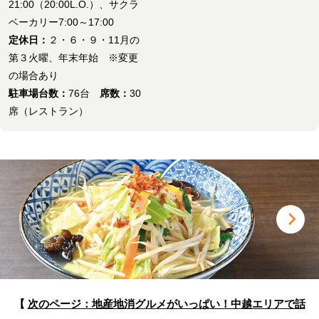
21:00（20:00L.O.）、サクラ
ベーカリー7:00～17:00
定休日：
２・６・９・11月の
第３火曜、年末年始 ※変更
の場合あり
駐車場台数：
76台
席数：
30
席（レストラン）
【
次のページ：地産地消グルメがいっぱい！中越エリアで話