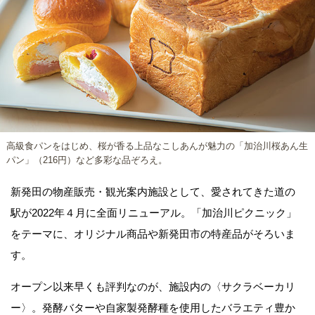
高級食パンをはじめ、桜が香る上品なこしあんが魅力の「加治川桜あん生
パン」（216円）など多彩な品ぞろえ。
新発田の物産販売・観光案内施設として、愛されてきた道の
駅が2022年４月に全面リニューアル。「加治川ピクニック」
をテーマに、オリジナル商品や新発田市の特産品がそろいま
す。
オープン以来早くも評判なのが、施設内の〈サクラベーカリ
ー〉。発酵バターや自家製発酵種を使用したバラエティ豊か