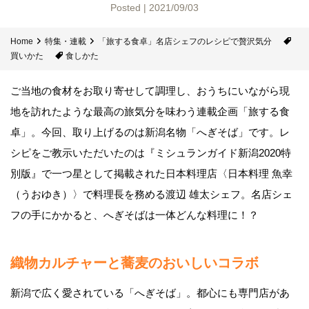
Posted | 2021/09/03
Home
特集・連載
「旅する食卓」名店シェフのレシピで贅沢気分
買いかた
食しかた
ご当地の食材をお取り寄せして調理し、おうちにいながら現
地を訪れたような最高の旅気分を味わう連載企画「旅する食
卓」。今回、取り上げるのは新潟名物「へぎそば」です。レ
シピをご教示いただいたのは『ミシュランガイド新潟2020特
別版』で一つ星として掲載された日本料理店〈日本料理 魚幸
（うおゆき）〉で料理長を務める渡辺 雄太シェフ。名店シェ
フの手にかかると、へぎそばは一体どんな料理に！？
織物カルチャーと蕎麦のおいしいコラボ
新潟で広く愛されている「へぎそば」。都心にも専門店があ