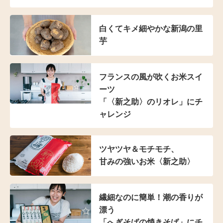
白くてキメ細やかな新潟の里
芋
フランスの風が吹く
お米スイ
ーツ
「〈新之助〉のリオレ」に
チ
ャレンジ
ツヤツヤ＆モチモチ、
甘みの強いお米〈新之助〉
繊細なのに簡単！潮の香りが
漂う
「へぎそばの焼きそば」にチ