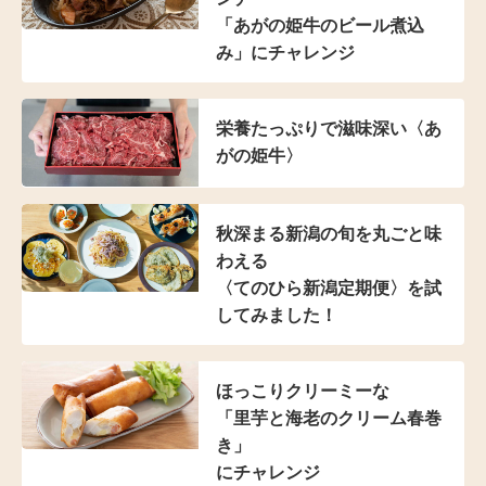
「あがの姫牛のビール煮込
み」
にチャレンジ
栄養たっぷりで滋味深い〈あ
がの姫牛〉
秋深まる新潟の旬を
丸ごと味
わえる
〈てのひら新潟定期便〉
を試
してみました！
ほっこりクリーミーな
「里芋と海老のクリーム春巻
き」
にチャレンジ