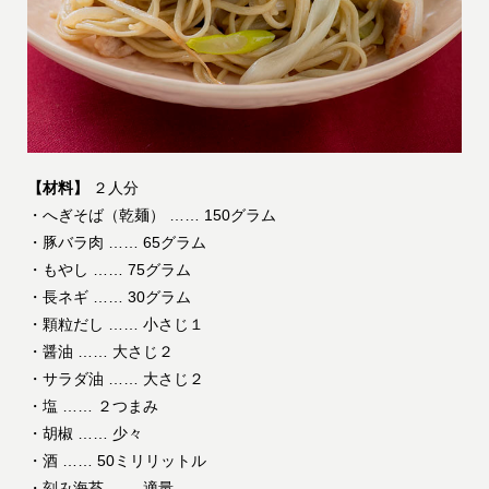
【材料】
２人分
・へぎそば（乾麺） …… 150グラム
・豚バラ肉 …… 65グラム
・もやし …… 75グラム
・長ネギ …… 30グラム
・顆粒だし …… 小さじ１
・醤油 …… 大さじ２
・サラダ油 …… 大さじ２
・塩 …… ２つまみ
・胡椒 …… 少々
・酒 …… 50ミリリットル
・刻み海苔 …… 適量