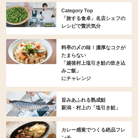
Category Top
「旅する食卓」名店シェフの
レシピで贅沢気分
料亭の〆の味！
濃厚なコクが
たまらない
「越後村上塩引き鮭の
炊き込
みご飯」
にチャレンジ
旨みあふれる熟成鮭
新潟・村上の「塩引き鮭」
カレー感覚でつくる絶品フレ
ンチ