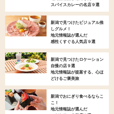
スパイスカレーの名店９選
新潟で見つけた
ビジュアル推
しグルメ！
地元情報誌が選んだ
感性くすぐる人気店９選
新潟で見つけた
ロケーション
自慢の店９選
地元情報誌が提案する、
心ほ
どけるご褒美旅
新潟でおにぎり食べるならこ
こ！
地元情報誌が選んだ