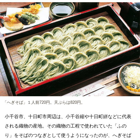
「へぎそば」１人前720円。天ぷらは820円。
小千谷市、十日町市周辺は、小千谷縮や十日町絣などに代表
される織物の産地。その織物の工程で使われていた「ふの
り」をそばのつなぎとして使うようになったのが、へぎそば