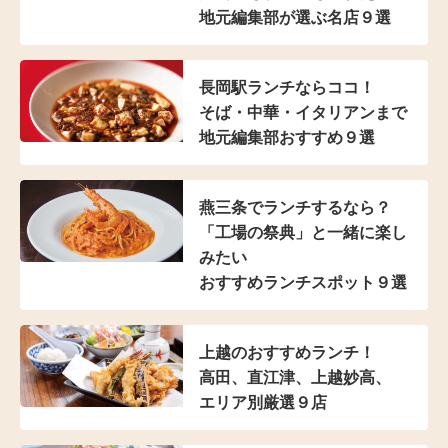
地元編集部が選ぶ名店９選
長岡駅ランチならココ！
そば・中華・イタリアンまで
地元編集部おすすめ９選
燕三条でランチするなら？
「工場の祭典」と
一緒に楽し
みたい
おすすめランチスポット９選
上越のおすすめランチ！
高田、直江津、上越妙高、
エリア別厳選９店