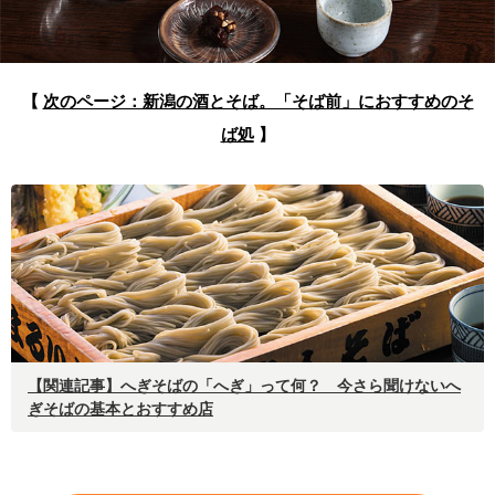
【
次のページ：新潟の酒とそば。「そば前」におすすめのそ
ば処
】
【関連記事】
へぎそばの「へぎ」って何？ 今さら聞けないへ
ぎそばの基本とおすすめ店