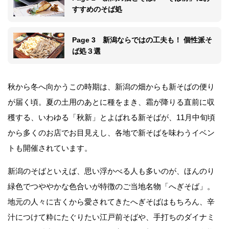
すすめのそば処
Page 3 新潟ならではの工夫も！ 個性派そ
ば処３選
秋から冬へ向かうこの時期は、新潟の畑からも新そばの便り
が届く頃。夏の土用のあとに種をまき、霜が降りる直前に収
穫する、いわゆる「秋新」とよばれる新そばが、11月中旬頃
から多くのお店でお目見えし、各地で新そばを味わうイベン
トも開催されています。
新潟のそばといえば、思い浮かべる人も多いのが、ほんのり
緑色でつややかな色合いが特徴のご当地名物「へぎそば」。
地元の人々に古くから愛されてきたへぎそばはもちろん、辛
汁につけて粋にたぐりたい江戸前そばや、手打ちのダイナミ