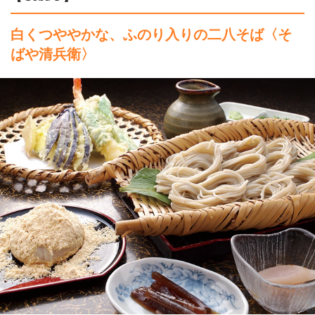
白くつややかな、ふのり入りの二八そば〈そ
ばや清兵衛〉