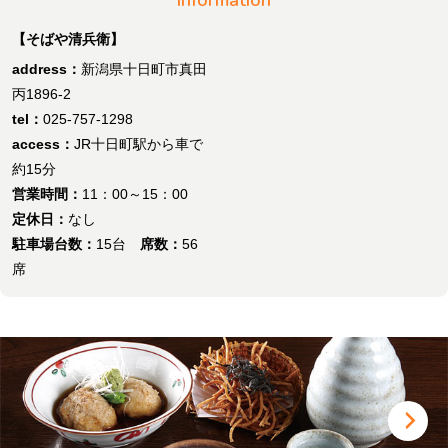
Information
【そばや清兵衛】
address：
新潟県十日町市真田
丙1896-2
tel：
025-757-1298
access：
JR十日町駅から車で
約15分
営業時間：
11：00～15：00
定休日：
なし
駐車場台数：
15台
席数：
56
席