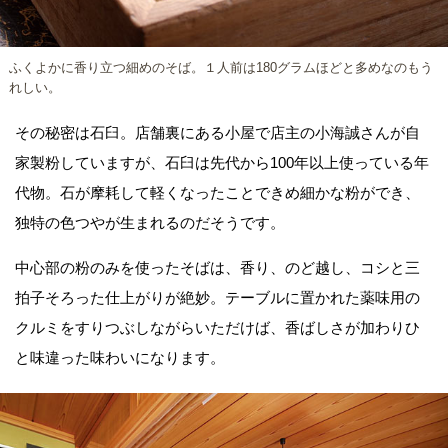
ふくよかに香り立つ細めのそば。１人前は180グラムほどと多めなのもう
れしい。
その秘密は石臼。店舗裏にある小屋で店主の小海誠さんが自
家製粉していますが、石臼は先代から100年以上使っている年
代物。石が摩耗して軽くなったことできめ細かな粉ができ、
独特の色つやが生まれるのだそうです。
中心部の粉のみを使ったそばは、香り、のど越し、コシと三
拍子そろった仕上がりが絶妙。テーブルに置かれた薬味用の
クルミをすりつぶしながらいただけば、香ばしさが加わりひ
と味違った味わいになります。