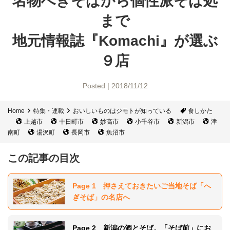
名物へぎそばから
個性派そば処
まで
地元情報誌『Komachi』
が選ぶ
９店
Posted | 2018/11/12
Home
特集・連載
おいしいものはジモトが知っている
食しかた
上越市
十日町市
妙高市
小千谷市
新潟市
津
南町
湯沢町
長岡市
魚沼市
この記事の目次
Page 1 押さえておきたいご当地そば「へ
ぎそば」の名店へ
Page 2 新潟の酒とそば。「そば前」にお