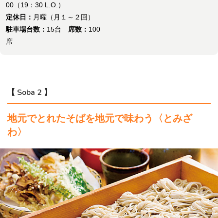
00（19：30 L.O.）
定休日：
月曜（月１～２回）
駐車場台数：
15台
席数：
100
席
【 Soba 2 】
地元でとれたそばを地元で味わう〈とみざ
わ〉