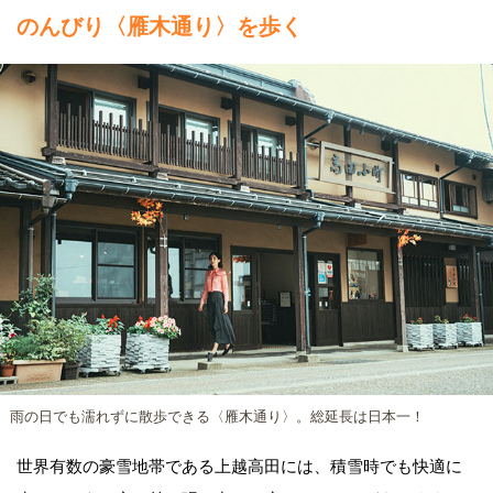
のんびり〈雁木通り〉を歩く
雨の日でも濡れずに散歩できる〈雁木通り〉。総延長は日本一！
世界有数の豪雪地帯である上越高田には、積雪時でも快適に