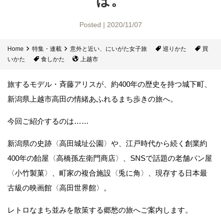
ぽ。
Posted | 2020/11/07
Home
特集・連載
意外と近い、にいがた女子旅
巡りかた
買
いかた
食しかた
上越市
旅するモデル・斉藤アリスが、約400年の歴史を持つ城下町、
新潟県上越市高田の情緒あふれるまち歩きの旅へ。
今回ご紹介するのは……
新潟県の史跡〈高田城址公園〉や、江戸時代から続く創業約
400年の飴屋〈高橋孫左衛門商店〉、SNSで話題の老舗パン屋
〈小竹製菓〉、町家の複合施設〈兎に角〉、現存する日本最
古級の映画館〈高田世界館〉。
レトロなまち並みを散策する郷愁の旅へご案内します。