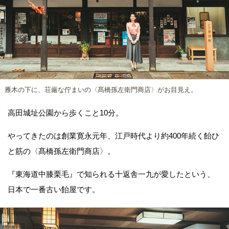
雁木の下に、荘厳な佇まいの〈髙橋孫左衛門商店〉がお目見え。
高田城址公園から歩くこと10分。
やってきたのは創業寛永元年、江戸時代より約400年続く飴ひ
と筋の〈髙橋孫左衛門商店〉。
『東海道中膝栗毛』で知られる十返舎一九が愛したという、
日本で一番古い飴屋です。