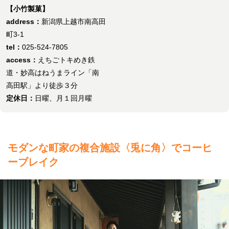
【小竹製菓】
address：
新潟県上越市南高田
町3-1
tel：
025-524-7805
access：
えちごトキめき鉄
道・妙高はねうまライン「南
高田駅」より徒歩３分
定休日：
日曜、月１回月曜
モダンな町家の複合施設〈兎に角〉でコーヒ
ーブレイク