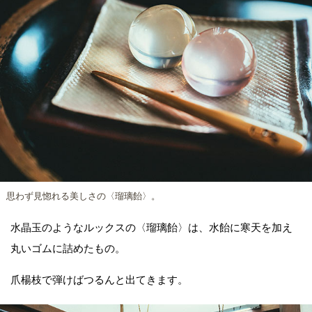
思わず見惚れる美しさの〈瑠璃飴〉。
水晶玉のようなルックスの〈瑠璃飴〉は、水飴に寒天を加え
丸いゴムに詰めたもの。
爪楊枝で弾けばつるんと出てきます。