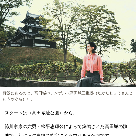
背景にあるのは、高田城のシンボル〈高田城三重櫓（たかだじょうさんじ
ゅうやぐら）〉。
スタートは〈高田城址公園〉から。
徳川家康の六男・松平忠輝公によって築城された高田城の跡
地で、新潟県の史跡に指定された由緒ある公園です。