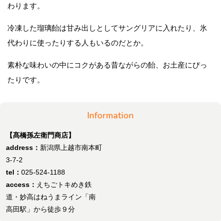
わります。
冷凍した瑠璃飴は甘み出しとしてサングリアに入れたり、氷
代わりに使ったりする人もいるのだとか。
素朴な味わいの中にコクがある昔ながらの飴、お土産にぴっ
たりです。
Information
【髙橋孫左衛門商店】
address：
新潟県上越市南本町
3-7-2
tel：
025-524-1188
access：
えちごトキめき鉄
道・妙高はねうまライン「南
高田駅」から徒歩９分