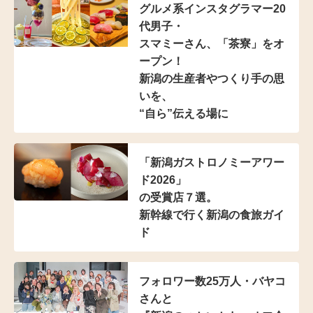
グルメ系インスタグラマー20
代男子・
スマミーさん、「茶寮」をオ
ープン！
新潟の生産者やつくり手の思
いを、
“自ら”伝える場に
「新潟ガストロノミーアワー
ド2026」
の受賞店７選。
新幹線で行く新潟の食旅ガイ
ド
フォロワー数25万人・
バヤコ
さんと