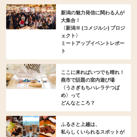
新潟の魅力発信に
関わる人が
大集合！
〈新潟※ (コメジルシ)
プロジ
ェクト〉
ミートアップイベントレポー
ト
ここに来ればいつでも晴れ！
燕市で話題の室内遊び場
〈うさぎもちハレラテつば
め〉って
どんなところ？
ふるさと上越は、
私らしくいられる
スポットが