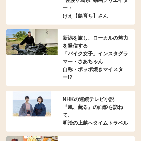
“佐渡ヶ島系”動画クリエイタ
ー・
けえ【島育ち】さん
新潟を旅し、
ローカルの魅力
を発信する
「バイク女子」インスタグラ
マー
・さあちゃん
自称・ポッポ焼きマイスタ
ー!?
NHKの連続テレビ小説
『風、薫る』の面影を訪ね
て、
明治の上越へタイムトラベル