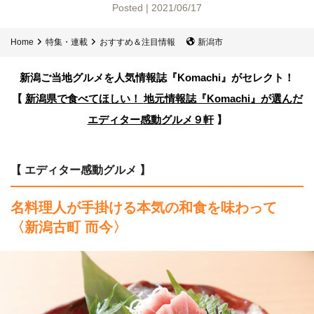
Posted | 2021/06/17
Home
特集・連載
おすすめ＆注目情報
新潟市
新潟ご当地グルメを人気情報誌
『Komachi』がセレクト！
【
新潟県で食べてほしい！
地元情報誌『Komachi』が選んだ
エディター感動グルメ９軒
】
【 エディター感動グルメ 】
名料理人が手掛ける本気の和食を味わって
〈新潟古町 而今〉