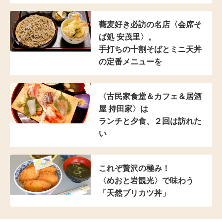
蕎麦好き必訪の名店
〈会席そ
ば処 安茂里〉。
手打ちの十割そばと
ミニ天丼
の定番メニューを
〈古民家食堂＆カフェ
＆居酒
屋 持田家〉は
ランチと夕食、２回は訪れた
い
これぞ贅沢の極み！
〈めおと岩観光〉で味わう
「天然ブリカツ丼」