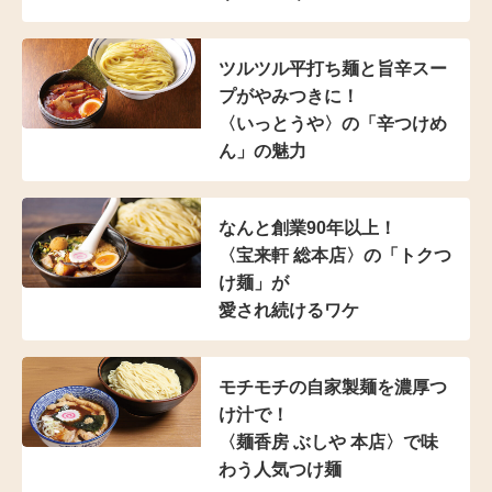
ツルツル平打ち麺と
旨辛スー
プがやみつきに！
〈いっとうや〉の
「辛つけめ
ん」の魅力
なんと創業90年以上！
〈宝来軒 総本店〉の
「トクつ
け麺」が
愛され続けるワケ
モチモチの自家製麺を濃厚つ
け汁で！
〈麺香房 ぶしや 本店〉
で味
わう人気つけ麺