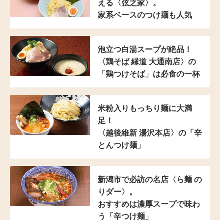
える〈弦之家〉。
家系ベースのつけ麺も人気
泡立つ白湯スープが絶品！
〈鶏そば 縁道 大通南店〉の
「鶏つけそば」は
必食の一杯
米粉入り
もっちり麺に大満
足！
〈越後維新 湯沢本店〉の
「辛
とんつけ麺」
新潟市で必訪の名店
〈ら麺 の
りダー〉。
おすすめは濃厚スープで
味わ
う「辛つけ麺」