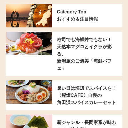
Category Top
おすすめ＆注目情報
寿司でも海鮮丼でもない！
天然本マグロとイクラが彩
る、
新潟旅のご褒美「海鮮パフ
ェ」
暑い日は海辺でスパイスを！
〈燦燦CAFE〉自慢の
角田浜スパイスカレーセット
新ジャンル・長岡家系が
味わ