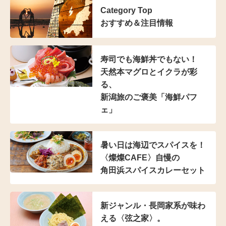
Category Top
おすすめ＆注目情報
寿司でも海鮮丼でもない！
天然本マグロとイクラが彩
る、
新潟旅のご褒美「海鮮パフ
ェ」
暑い日は海辺でスパイスを！
〈燦燦CAFE〉自慢の
角田浜スパイスカレーセット
新ジャンル・長岡家系が
味わ
える〈弦之家〉。