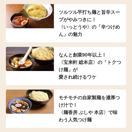
ツルツル平打ち麺と
旨辛スー
プがやみつきに！
〈いっとうや〉の
「辛つけめ
ん」の魅力
なんと創業90年以上！
〈宝来軒 総本店〉の
「トクつ
け麺」が
愛され続けるワケ
モチモチの自家製麺を濃厚つ
け汁で！
〈麺香房 ぶしや 本店〉
で味
わう人気つけ麺