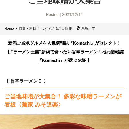
ご当地味噌が大集合
Posted | 2021/12/14
Home
特集・連載
おすすめ＆注目情報
糸魚川市
新潟ご当地グルメを人気情報誌
『Komachi』がセレクト！
【
“ラーメン王国”新潟で食べたい旨辛ラーメン！
地元情報誌
『Komachi』が選ぶ９杯
】
【 旨辛ラーメン９ 】
ご当地味噌が大集合！ 多彩な味噌ラーメンが
看板
〈麺家 みそ道楽〉