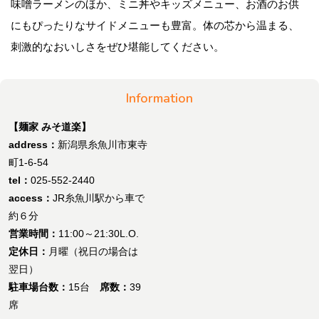
味噌ラーメンのほか、ミニ丼やキッズメニュー、お酒のお供
にもぴったりなサイドメニューも豊富。体の芯から温まる、
刺激的なおいしさをぜひ堪能してください。
Information
【麺家 みそ道楽】
address：
新潟県糸魚川市東寺
町1-6-54
tel：
025-552-2440
access：
JR糸魚川駅から車で
約６分
営業時間：
11:00～21:30L.O.
定休日：
月曜（祝日の場合は
翌日）
駐車場台数：
15台
席数：
39
席