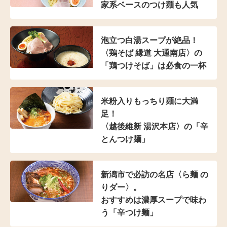
家系ベースのつけ麺も人気
泡立つ白湯スープが絶品！
〈鶏そば 縁道 大通南店〉の
「鶏つけそば」は
必食の一杯
米粉入り
もっちり麺に大満
足！
〈越後維新 湯沢本店〉の
「辛
とんつけ麺」
新潟市で必訪の名店
〈ら麺 の
りダー〉。
おすすめは濃厚スープで
味わ
う「辛つけ麺」