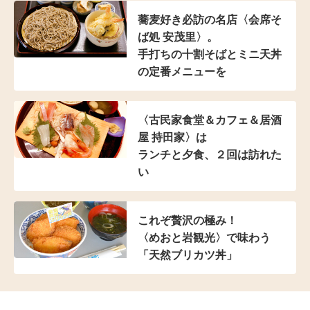
蕎麦好き必訪の名店
〈会席そ
ば処 安茂里〉。
手打ちの十割そばと
ミニ天丼
の定番メニューを
〈古民家食堂＆カフェ
＆居酒
屋 持田家〉は
ランチと夕食、２回は訪れた
い
これぞ贅沢の極み！
〈めおと岩観光〉で味わう
「天然ブリカツ丼」