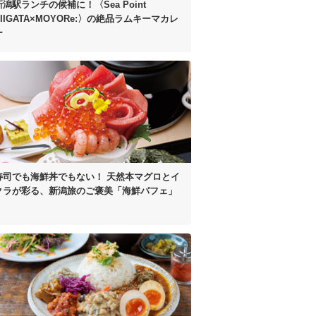
新潟駅ランチの候補に！
〈Sea Point
IIGATA×MOYORe:〉の
絶品ラムキーマカレ
ー
寿司でも海鮮丼でもない！
天然本マグロとイ
クラが彩る、
新潟旅のご褒美「海鮮パフェ」