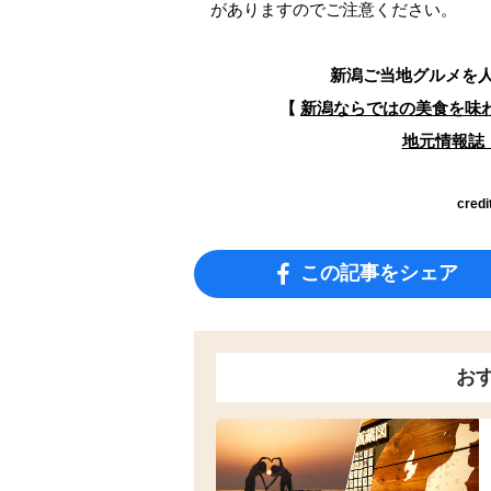
がありますのでご注意ください。
新潟ご当地グルメを
【
新潟ならではの美食を味
地元情報誌『
credi
この記事をシェア
お