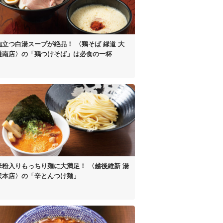
泡立つ白湯スープが絶品！
〈鶏そば 縁道 大
通南店〉の
「鶏つけそば」は
必食の一杯
米粉入り
もっちり麺に大満足！
〈越後維新 湯
沢本店〉の
「辛とんつけ麺」