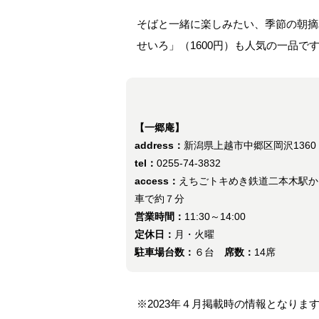
そばと一緒に楽しみたい、季節の朝摘
せいろ」（1600円）も人気の一品で
【一郷庵】
address：
新潟県上越市中郷区岡沢1360
tel：
0255-74-3832
access：
えちごトキめき鉄道二本木駅か
車で約７分
営業時間：
11:30～14:00
定休日：
月・火曜
駐車場台数：
６台
席数：
14席
※2023年４月掲載時の情報となり