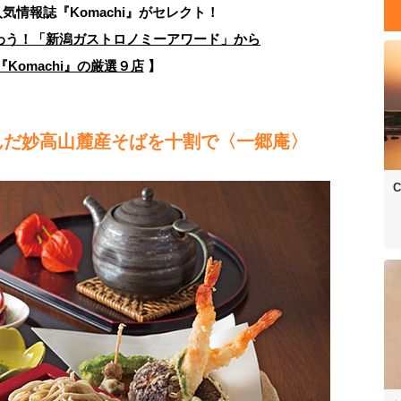
人気情報誌
『Komachi』がセレクト！
わう！「新潟ガストロノミーアワード」から
Komachi』の厳選９店
】
んだ妙高山麓産そばを十割で〈一郷庵〉
C