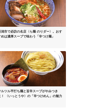
新潟市で必訪の名店
〈ら麺 のりダー〉。
おす
すめは濃厚スープで
味わう「辛つけ麺」
ツルツル平打ち麺と
旨辛スープがやみつき
に！
〈いっとうや〉の
「辛つけめん」の魅力