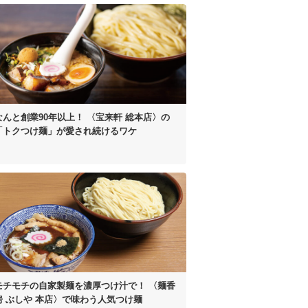
なんと創業90年以上！
〈宝来軒 総本店〉の
「トクつけ麺」が
愛され続けるワケ
モチモチの自家製麺を濃厚つけ汁で！
〈麺香
房 ぶしや 本店〉
で味わう人気つけ麺