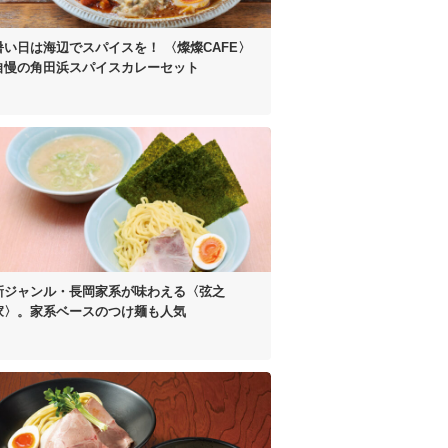
暑い日は海辺でスパイスを！
〈燦燦CAFE〉
自慢の
角田浜スパイスカレーセット
新ジャンル・長岡家系が
味わえる〈弦之
家〉。
家系ベースのつけ麺も人気