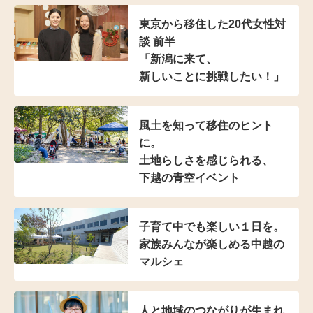
東京から移住した
20代女性対
談 前半
「新潟に来て、
新しいことに挑戦したい！」
風土を知って移住のヒント
に。
土地らしさを感じられる、
下越の青空イベント
子育て中でも楽しい１日を。
家族みんなが楽しめる
中越の
マルシェ
人と地域の
つながりが生まれ