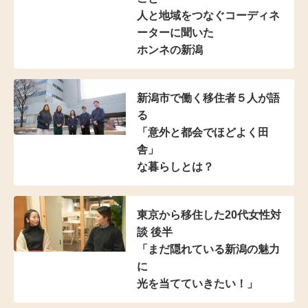
人と地域をつなぐ
コーディネ
ーターに聞いた
ホンネの新潟
新潟市で働く移住者５人が語
る
「意外と都会でほどよく田
舎」
な暮らしとは？
東京から移住した20代女性対
談 後半
「まだ隠れている新潟の魅力
に
光を当てていきたい！」