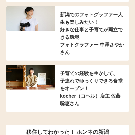
新潟でのフォトグラファー
人
生も楽しみたい！
好きな仕事と子育てが
両立で
きる環境
フォトグラファー 中澤さやか
さん
子育ての経験を生かして、
子連れでゆっくりできる
食堂
をオープン！
kocher（コヘル）店主
佐藤
聡恵さん
移住してわかった！ ホンネの新潟