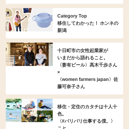
Category Top
移住してわかった！ ホンネの
新潟
十日町市の女性起業家が
いまだから語れること。
〈妻有ビール〉髙木千歩さん
×
〈women farmers japan〉佐
藤可奈子さん
移住・定住のカタチは十人十
色。
〈#バリバリ仕事する僕。〉
こと