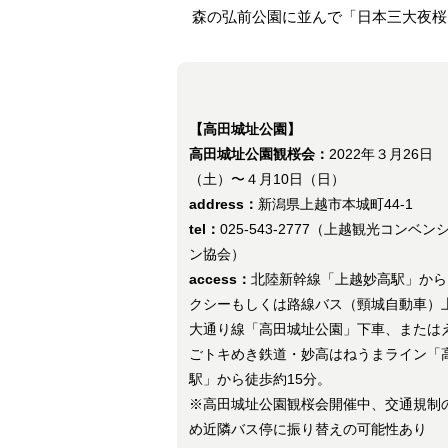
森の弘前公園に並んで「日本三大夜桜
【高田城址公園】
高田城址公園観桜会：
2022年３月26日
（土）〜４月10日（日）
address：
新潟県上越市本城町44-1
tel：
025-543-2777（上越観光コンベン
ン協会）
access：
北陸新幹線「上越妙高駅」から
クシーもしくは路線バス（頸城自動車）
大通り線「高田城址公園」下車、または
ごトキめき鉄道・妙高はねうまライン「
駅」から徒歩約15分。
※高田城址公園観桜会開催中、交通規制
め近隣バス停に振り替えの可能性あり