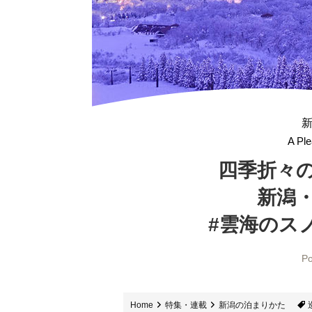
A Ple
四季折々
新潟
#雲海のス
Po
Home
特集・連載
新潟の泊まりかた