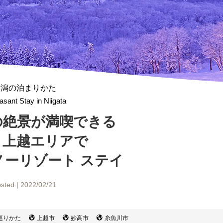
新潟の泊まりかた
asant Stay in Niigata
の絶景が満喫できる
・上越エリアで
ノーリゾート ステイ
sted | 2022/02/21
巡りかた
上越市
妙高市
糸魚川市