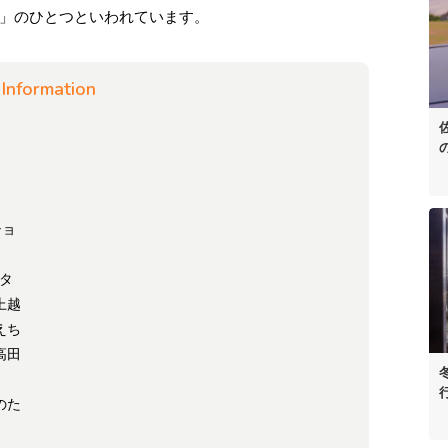
」のひとつといわれています。
Information
ショ
タ
上越
えち
高田
のた