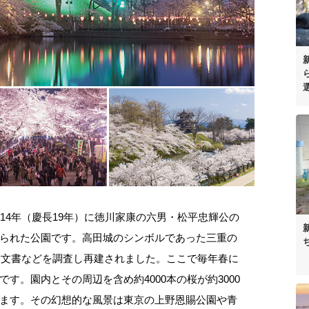
14年（慶長19年）に徳川家康の六男・松平忠輝公の
られた公園です。高田城のシンボルであった三重の
の古文書などを調査し再建されました。ここで毎年春に
す。園内とその周辺を含め約4000本の桜が約3000
ます。その幻想的な風景は東京の上野恩賜公園や青