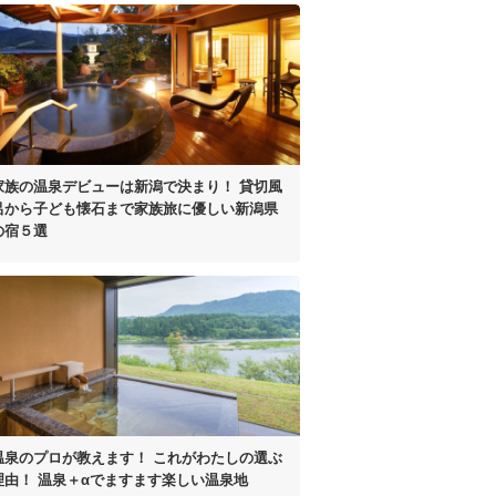
家族の温泉デビューは
新潟で決まり！
貸切風
呂から子ども懐石まで
家族旅に優しい新潟県
の宿５選
温泉のプロが教えます！
これがわたしの選ぶ
理由！
温泉＋αでますます楽しい温泉地