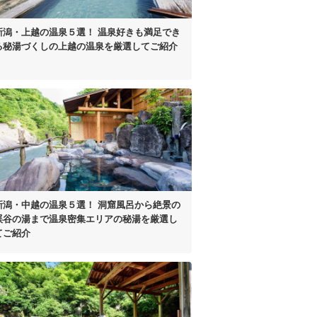
新潟・上越の温泉５選！
温泉好きも満足でき
る
秘湯づくしの
上越の温泉を厳選してご紹介
新潟・中越の温泉５選！
洞窟風呂から絶景の
渓谷の湯まで
温泉密集エリアの秘湯を
厳選し
てご紹介