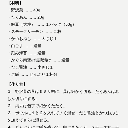
【材料】
・野沢菜 …… 40g
・たくあん …… 20g
・納豆（大粒） …… １パック（50g）
・スモークサーモン …… ２枚
・かつおぶし …… 大さじ１
・白ごま …… 適量
・刻み海苔 …… 適量
・かぐら南蛮の塩麹漬け …… 適量
・だし醤油 …… 小さじ１
・ご飯 …… どんぶり１杯分
【作り方】
１
野沢菜の茎は５ミリ幅に、葉は細かく切る。たくあんはみ
じん切りにする。
２
納豆は包丁で細かくたたく。
３
ボウルに
１
と
２
を入れてよく混ぜ、だし醤油とかつおぶし
を加えてさらに混ぜる。
４
どんぶりにご飯を盛って、白ごまをふり、スモークサーモ