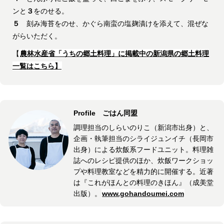
ンと
３
をのせる。
５
刻み海苔をのせ、かぐら南蛮の塩麹漬けを添えて、混ぜな
がらいただく。
【
農林水産省「うちの郷土料理」に掲載中の新潟県の郷土料理
一覧はこちら】
Profile ごはん同盟
調理担当のしらいのりこ（新潟市出身）と、
企画・執筆担当のシライジュンイチ（長岡市
出身）による炊飯系フードユニット。料理雑
誌へのレシピ提供のほか、炊飯ワークショッ
プや料理教室などを精力的に開催する。近著
は『これがほんとの料理のきほん』（成美堂
出版）。
www.gohandoumei.com