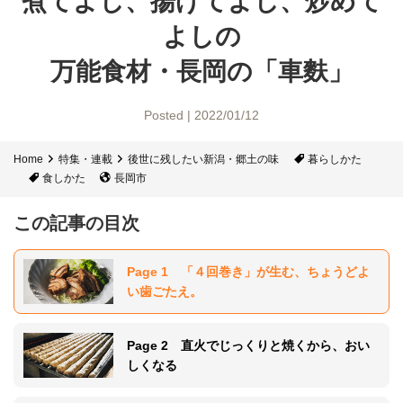
煮てよし、揚げてよし、
炒めて
よしの
万能食材・長岡の「車麩」
Posted | 2022/01/12
Home
特集・連載
後世に残したい新潟・郷土の味
暮らしかた
食しかた
長岡市
この記事の目次
Page 1 「４回巻き」が生む、ちょうどよ
い歯ごたえ。
Page 2 直火でじっくりと焼くから、おい
しくなる