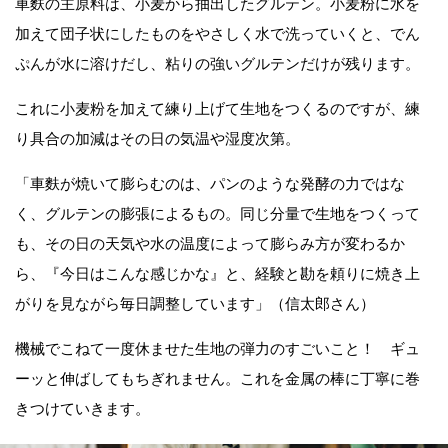
車麩の主原料は、小麦から抽出したグルテン。小麦粉に水を
加えて団子状にしたものをやさしく水で洗っていくと、でん
ぷんが水に溶けだし、粘りの強いグルテンだけが残ります。
これに小麦粉を加えて練り上げて生地をつくるのですが、練
り具合の加減はその日の気温や湿度次第。
「車麩が焼いて膨らむのは、パンのような発酵の力ではな
く、グルテンの膨張によるもの。同じ分量で生地をつくって
も、その日の天気や水の温度によって膨らみ方が変わるか
ら、『今日はこんな感じかな』と、経験と勘を頼りに焼き上
がりを見ながら毎日調整しています」（信太郎さん）
機械でこねて一度休ませた生地の弾力のすごいこと！ ギュ
ーッと伸ばしてもちぎれません。これを金属の棒に丁寧に巻
きつけていきます。