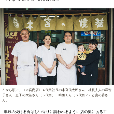
左から順に、〈木宮商店〉４代目社長の木宮信太郎さん、社長夫人の満智
子さん、息子の大基さん（５代目）、晴臣くん（６代目？）と妻の香さ
ん。
車麩の焼ける香ばしい香りに誘われるように店の奥にある工