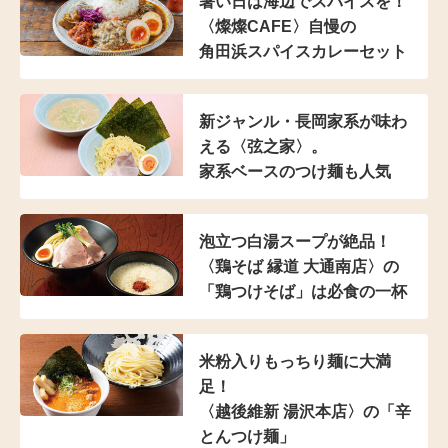
暑い日は海辺でスパイスを！
〈燦燦CAFE〉自慢の
角田浜スパイスカレーセット
新ジャンル・長岡家系が
味わ
える〈弦之家〉。
家系ベースのつけ麺も人気
泡立つ白湯スープが絶品！
〈鶏そば 縁道 大通南店〉の
「鶏つけそば」は
必食の一杯
米粉入り
もっちり麺に大満
足！
〈越後維新 湯沢本店〉の
「辛
とんつけ麺」