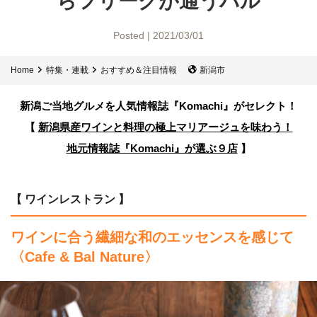
らフリークが通うバル
Posted | 2021/03/01
Home
特集・連載
おすすめ＆注目情報
新潟市
新潟ご当地グルメを人気情報誌
『Komachi』がセレクト！
【
新潟県産ワインと料理の
極上マリアージュを味わう！
地元情報誌『Komachi』が選ぶ９店
】
【 ワインレストラン 】
ワインに合う繊細な和のエッセンスを感じて
〈Cafe & Bal Nature〉