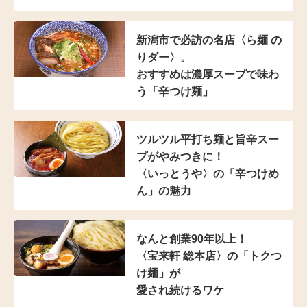
新潟市で必訪の名店
〈ら麺 の
りダー〉。
おすすめは濃厚スープで
味わ
う「辛つけ麺」
ツルツル平打ち麺と
旨辛スー
プがやみつきに！
〈いっとうや〉の
「辛つけめ
ん」の魅力
なんと創業90年以上！
〈宝来軒 総本店〉の
「トクつ
け麺」が
愛され続けるワケ