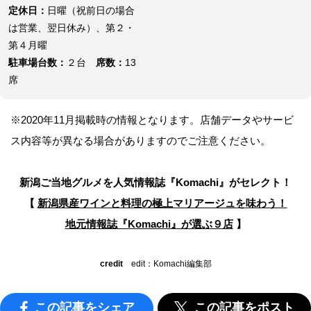
定休日：
日曜（祝前日の場合
は営業、翌日休み）、第２・
第４月曜
駐車場台数：
２台
席数：
13
席
※2020年11月掲載時の情報となります。店舗データやサービ
ス内容等が異なる場合がありますのでご注意ください。
新潟ご当地グルメを人気情報誌
『Komachi』がセレクト！
【
新潟県産ワインと料理の
極上マリアージュを味わう！
地元情報誌『Komachi』が選ぶ９店
】
credit
edit：Komachi編集部
この記事をシェア
この記事をポスト