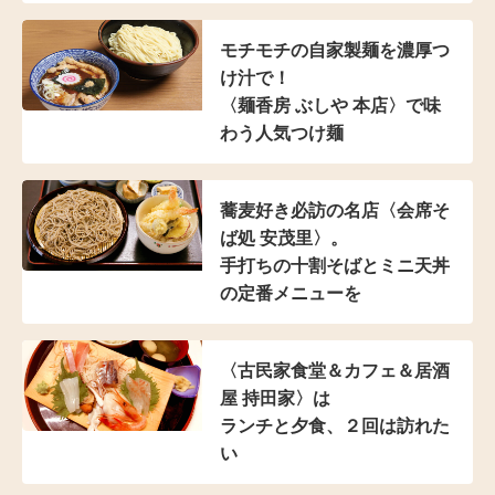
モチモチの自家製麺を濃厚つ
け汁で！
〈麺香房 ぶしや 本店〉
で味
わう人気つけ麺
蕎麦好き必訪の名店
〈会席そ
ば処 安茂里〉。
手打ちの十割そばと
ミニ天丼
の定番メニューを
〈古民家食堂＆カフェ
＆居酒
屋 持田家〉は
ランチと夕食、２回は訪れた
い