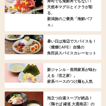
寿司でも海鮮丼でもない！
天然本マグロとイクラが彩
る、
新潟旅のご褒美「海鮮パフ
ェ」
暑い日は海辺でスパイスを！
〈燦燦CAFE〉自慢の
角田浜スパイスカレーセット
新ジャンル・長岡家系が
味わ
える〈弦之家〉。
家系ベースのつけ麺も人気
泡立つ白湯スープが絶品！
〈鶏そば 縁道 大通南店〉の