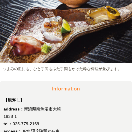
つまみの皿にも、ひと手間もふた手間もかけた粋な料理が並びます。
Information
【龍寿し】
address：
新潟県南魚沼市大崎
1838-1
tel：
025-779-2169
access：
JR魚沼丘陵駅から車