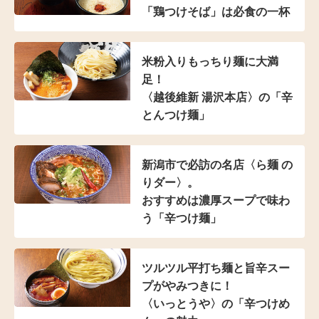
「鶏つけそば」は
必食の一杯
米粉入り
もっちり麺に大満
足！
〈越後維新 湯沢本店〉の
「辛
とんつけ麺」
新潟市で必訪の名店
〈ら麺 の
りダー〉。
おすすめは濃厚スープで
味わ
う「辛つけ麺」
ツルツル平打ち麺と
旨辛スー
プがやみつきに！
〈いっとうや〉の
「辛つけめ