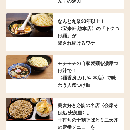
ん」の魅力
なんと創業90年以上！
〈宝来軒 総本店〉の
「トクつ
け麺」が
愛され続けるワケ
モチモチの自家製麺を濃厚つ
け汁で！
〈麺香房 ぶしや 本店〉
で味
わう人気つけ麺
蕎麦好き必訪の名店
〈会席そ
ば処 安茂里〉。
手打ちの十割そばと
ミニ天丼
の定番メニューを