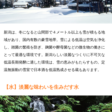
新潟は、冬になると山間部で４メートル以上も雪が積もる地
域があり、国内有数の豪雪地帯。雪による低温は空気を浄化
し、雑菌の繁殖を防ぎ、麹菌や酵母菌などの微生物の働きに
とって最適な環境です。新潟らしい淡麗なつくりに不可欠な
低温長期発酵に適した環境は、雪の恵みがもたらすもの。定
温無振動の雪室で日本酒を低温熟成させる蔵もあります。
【水】淡麗な味わいを生みだす水