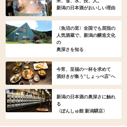
米、雪、水、技、人。
新潟の日本酒がおいしい理由
〈魚沼の里〉全国でも屈指の
人気酒蔵で、新潟の醸造文化
の
奥深さを知る
今宵、至福の一杯を求めて
酒好きが集う“しょっぺ店”へ
新潟の日本酒の奥深さに触れ
る
〈ぽんしゅ館 新潟驛店〉