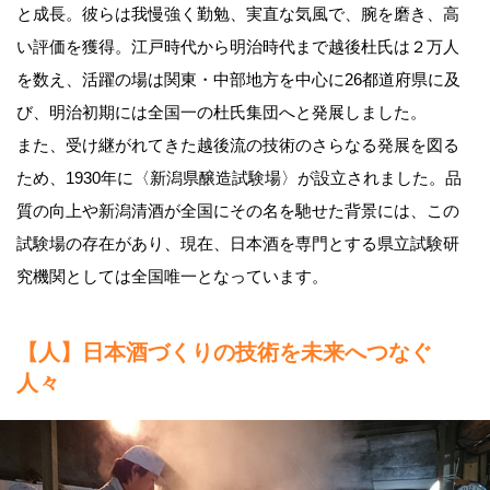
と成長。彼らは我慢強く勤勉、実直な気風で、腕を磨き、高
い評価を獲得。江戸時代から明治時代まで越後杜氏は２万人
を数え、活躍の場は関東・中部地方を中心に26都道府県に及
び、明治初期には全国一の杜氏集団へと発展しました。
また、受け継がれてきた越後流の技術のさらなる発展を図る
ため、1930年に〈新潟県醸造試験場〉が設立されました。品
質の向上や新潟清酒が全国にその名を馳せた背景には、この
試験場の存在があり、現在、日本酒を専門とする県立試験研
究機関としては全国唯一となっています。
【人】日本酒づくりの技術を未来へつなぐ
人々