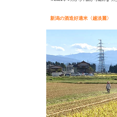
新潟の酒造好適米〈越淡麗〉