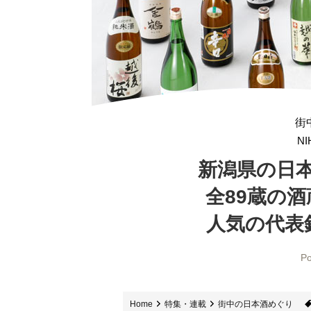
街
NI
新潟県の日
全89蔵の
人気の代表
Po
Home
特集・連載
街中の日本酒めぐり