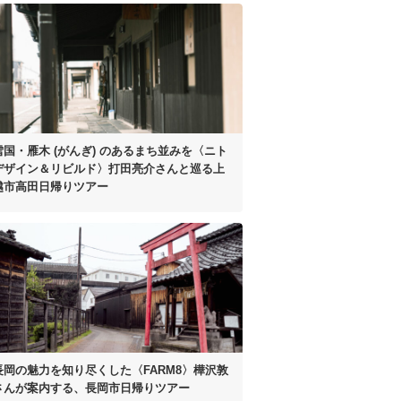
雪国・雁木 (がんぎ) のある
まち並みを
〈ニト
デザイン＆リビルド〉
打田亮介さんと巡る
上
越市高田日帰りツアー
長岡の魅力を知り尽くした
〈FARM8〉樺沢敦
さんが
案内する、
長岡市日帰りツアー