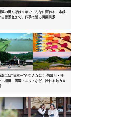
新潟の田んぼは
１年でこんなに変わる。
水鏡
から雪景色まで、
四季で巡る田園風景
新潟には“日本一”がこんなに！
信濃川・神
社・棚田・
酒蔵・ニットなど、
誇れる魅力６
選