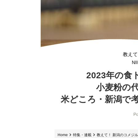
教えて
NI
2023年の
食
小麦粉の
米どころ・新潟で
Po
Home
特集・連載
教えて！ 新潟のコメジ