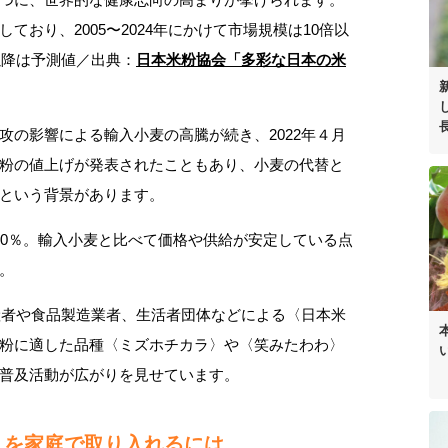
おり、2005〜2024年にかけて市場規模は10倍以
以降は予測値／出典：
日本米粉協会「多彩な日本の米
攻の影響による輸入小麦の高騰が続き、2022年４月
粉の値上げが発表されたこともあり、小麦の代替と
という背景があります。
00％。輸入小麦と比べて価格や供給が安定している点
。
生産者や食品製造業者、生活者団体などによる〈日本米
粉に適した品種〈ミズホチカラ〉や〈笑みたわわ〉
普及活動が広がりを見せています。
」を家庭で取り入れるには