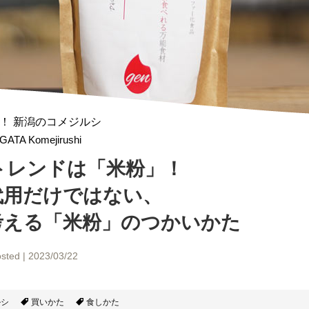
！ 新潟のコメジルシ
IGATA Komejirushi
トレンドは「米粉」！
代用だけではない、
考える
「米粉」のつかいかた
sted | 2023/03/22
ルシ
買いかた
食しかた