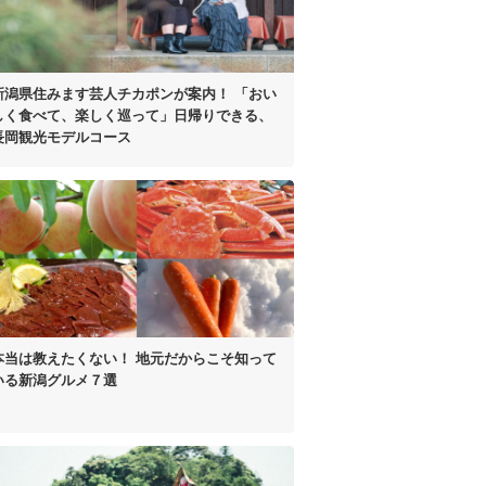
新潟県住みます芸人
チカポンが案内！
「おい
しく食べて、
楽しく巡って」
日帰りできる、
長岡観光モデルコース
本当は教えたくない！
地元だからこそ知って
いる
新潟グルメ７選