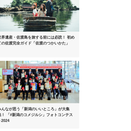
世界遺産・佐渡島を
旅する前には必読！
初め
ての佐渡完全ガイド
「佐渡のつかいかた」
みんなが思う
「新潟のいいところ」が大集
結！
「#新潟のコメジルシ」
フォトコンテス
2024