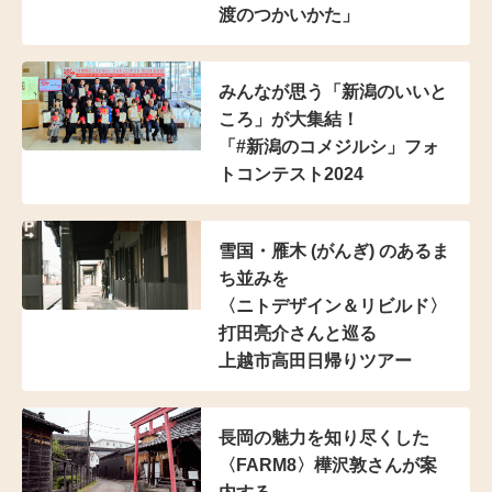
渡のつかいかた」
みんなが思う
「新潟のいいと
ころ」が大集結！
「#新潟のコメジルシ」
フォ
トコンテスト2024
雪国・雁木 (がんぎ) のある
ま
ち並みを
〈ニトデザイン＆リビルド〉
打田亮介さんと巡る
上越市高田日帰りツアー
長岡の魅力を知り尽くした
〈FARM8〉樺沢敦さんが
案