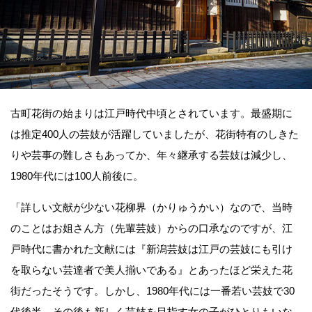
古町花街の始まりは江戸時代中頃とされています。最盛期に
は推定400人の芸妓が活躍していましたが、花街特有のしきた
りや芸事の難しさもあってか、年々継承する芸妓は減少し、
1980年代には100人前後に。
「詳しい文献が少ない花柳界（かりゅうかい）なので、当時
のことはお姐さん方（先輩芸妓）からの口承なのですが、江
戸時代に書かれた文献には『新潟芸妓は江戸の芸妓にも引け
を取らない芸達者で美人揃いである』とあったほど栄えた花
街だったそうです。しかし、1980年代には一番若い芸妓で30
代後半。その後も新しく芸妓を目指す女の子がひとりもいな