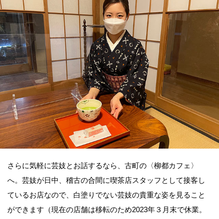
さらに気軽に芸妓とお話するなら、古町の〈柳都カフェ〉
へ。芸妓が日中、稽古の合間に喫茶店スタッフとして接客し
ているお店なので、白塗りでない芸妓の貴重な姿を見ること
ができます（現在の店舗は移転のため2023年３月末で休業。