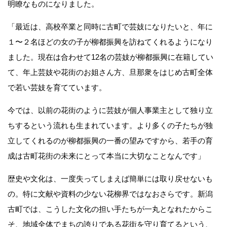
明瞭なものになりました。
「最近は、高校卒業と同時に古町で芸妓になりたいと、年に
１〜２名ほどの女の子が柳都振興を訪ねてくれるようになり
ました。現在は合わせて12名の芸妓が柳都振興に在籍してい
て、年上芸妓や花街のお姐さん方、旦那衆をはじめ古町全体
で若い芸妓を育てています。
今では、以前の花街のように芸妓が個人事業主として独り立
ちするという流れも生まれています。より多くの子たちが独
立してくれるのが柳都振興の一番の望みですから、若手の育
成は古町花街の未来にとって本当に大切なことなんです」
歴史や文化は、一度失ってしまえば簡単には取り戻せないも
の。特に文献や資料の少ない花柳界ではなおさらです。新潟
古町では、こうした文化の担い手たちが一丸となれたからこ
そ、地域全体でまちの誇りである花街を守り育てるという、