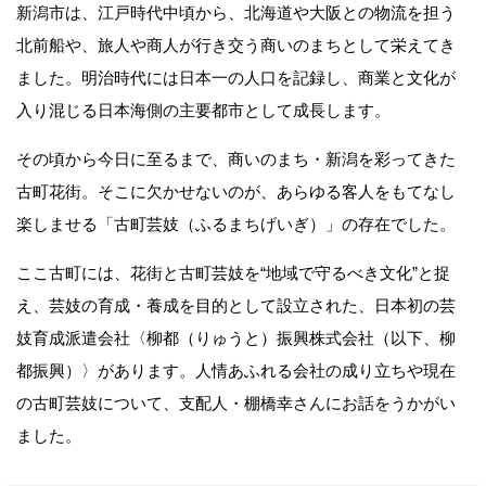
新潟市は、江戸時代中頃から、北海道や大阪との物流を担う
北前船や、旅人や商人が行き交う商いのまちとして栄えてき
ました。明治時代には日本一の人口を記録し、商業と文化が
入り混じる日本海側の主要都市として成長します。
その頃から今日に至るまで、商いのまち・新潟を彩ってきた
古町花街。そこに欠かせないのが、あらゆる客人をもてなし
楽しませる「古町芸妓（ふるまちげいぎ）」の存在でした。
ここ古町には、花街と古町芸妓を“地域で守るべき文化”と捉
え、芸妓の育成・養成を目的として設立された、日本初の芸
妓育成派遣会社〈柳都（りゅうと）振興株式会社（以下、柳
都振興）〉があります。人情あふれる会社の成り立ちや現在
の古町芸妓について、支配人・棚橋幸さんにお話をうかがい
ました。