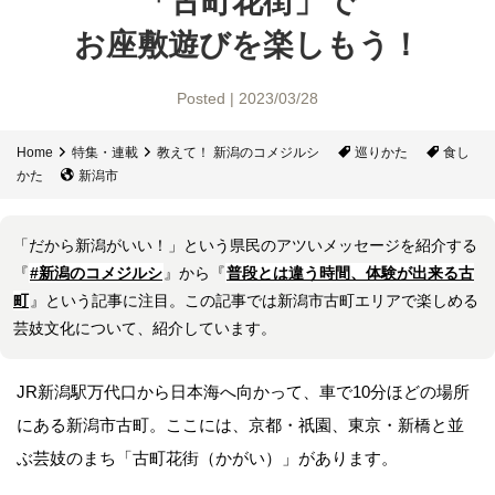
「古町花街」で
お座敷遊びを楽しもう！
Posted | 2023/03/28
Home
特集・連載
教えて！ 新潟のコメジルシ
巡りかた
食し
かた
新潟市
「だから新潟がいい！」という県民のアツいメッセージを紹介する
『
#新潟のコメジルシ
』から『
普段とは違う時間、体験が出来る古
町
』という記事に注目。この記事では新潟市古町エリアで楽しめる
芸妓文化について、紹介しています。
JR新潟駅万代口から日本海へ向かって、車で10分ほどの場所
にある新潟市古町。ここには、京都・祇園、東京・新橋と並
ぶ芸妓のまち「古町花街（かがい）」があります。