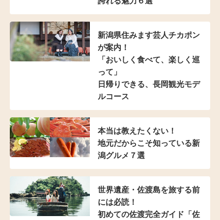
誇れる魅力６選
新潟県住みます芸人
チカポン
が案内！
「おいしく食べて、
楽しく巡
って」
日帰りできる、
長岡観光モデ
ルコース
本当は教えたくない！
地元だからこそ知っている
新
潟グルメ７選
世界遺産・佐渡島を
旅する前
には必読！
初めての佐渡完全ガイド
「佐