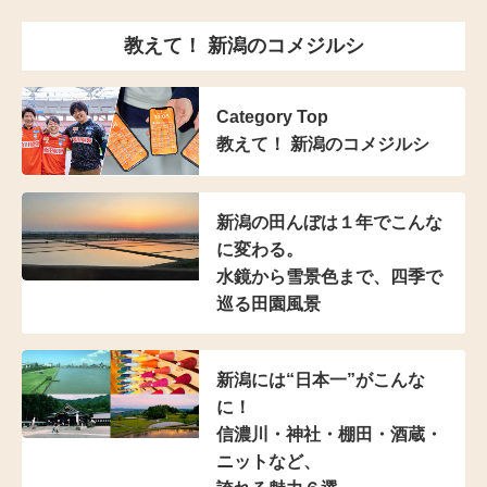
教えて！ 新潟のコメジルシ
Category Top
教えて！ 新潟のコメジルシ
新潟の田んぼは
１年でこんな
に変わる。
水鏡から雪景色まで、
四季で
巡る田園風景
新潟には“日本一”がこんな
に！
信濃川・神社・棚田・
酒蔵・
ニットなど、