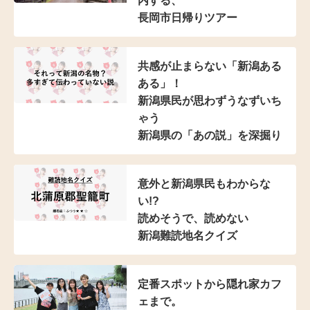
内する、
長岡市日帰りツアー
共感が止まらない
「新潟ある
ある」！
新潟県民が思わずうなずいち
ゃう
新潟県の「あの説」を深掘り
意外と新潟県民もわからな
い!?
読めそうで、読めない
新潟難読地名クイズ
定番スポットから隠れ家カフ
ェまで。