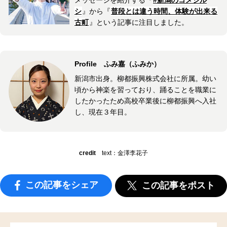
メッセージを紹介する『
#新潟のコメジル
シ
』から『
普段とは違う時間、体験が出来る
古町
』という記事に注目しました。
Profile ふみ嘉（ふみか）
新潟市出身。柳都振興株式会社に所属。幼い
頃から神楽を習っており、踊ることを職業に
したかったため高校卒業後に柳都振興へ入社
し、現在３年目。
credit
text：金澤李花子
この記事をシェア
この記事をポスト