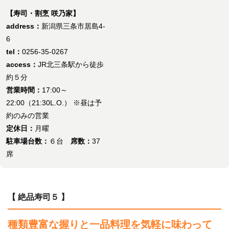
【寿司・割烹 咲乃家】
address：
新潟県三条市居島4-
6
tel：
0256-35-0267
access：
JR北三条駅から徒歩
約５分
営業時間：
17:00～
22:00（21:30L.O.） ※昼は予
約のみの営業
定休日：
月曜
駐車場台数：
６台
席数：
37
席
【 絶品寿司５ 】
種類豊富な握りと一品料理を気軽に味わって