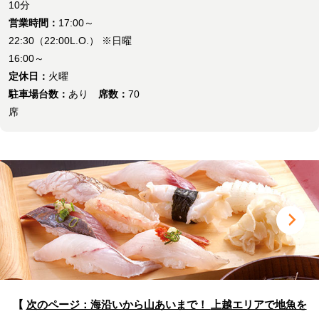
10分
営業時間：
17:00～
22:30（22:00L.O.） ※日曜
16:00～
定休日：
火曜
駐車場台数：
あり
席数：
70
席
【
次のページ：海沿いから山あいまで！
上越エリアで地魚を