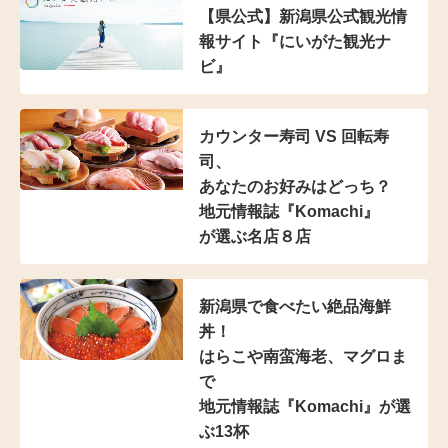
【県公式】新潟県公式観光情
報サイト『にいがた観光ナ
ビ』
カウンター寿司 VS 回転寿
司、
あなたのお好みはどっち？
地元情報誌『Komachi』
が選ぶ名店８店
新潟県で食べたい絶品海鮮
丼！
はらこや南蛮海老、マグロま
で
地元情報誌『Komachi』
が選
ぶ13杯