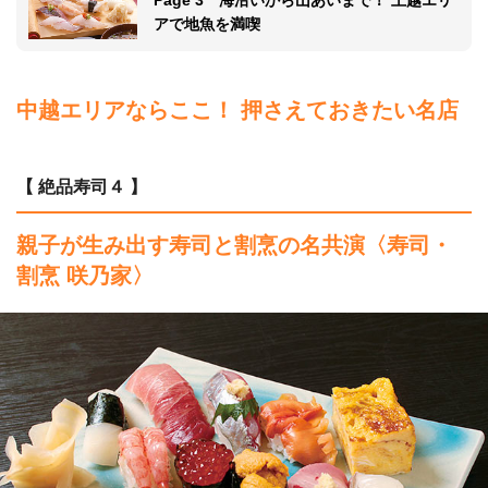
アで地魚を満喫
中越エリアならここ！ 押さえておきたい名店
【 絶品寿司４ 】
親子が生み出す寿司と割烹の名共演〈寿司・
割烹 咲乃家〉