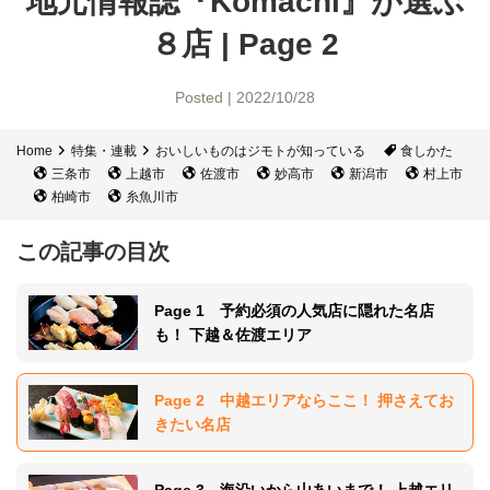
地元情報誌『Komachi』が選ぶ
８店 | Page 2
Posted | 2022/10/28
Home
特集・連載
おいしいものはジモトが知っている
食しかた
三条市
上越市
佐渡市
妙高市
新潟市
村上市
柏崎市
糸魚川市
この記事の目次
Page 1 予約必須の人気店に隠れた名店
も！ 下越＆佐渡エリア
Page 2 中越エリアならここ！ 押さえてお
きたい名店
Page 3 海沿いから山あいまで！ 上越エリ