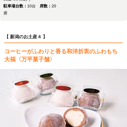
駐車場台数：
10台
席数：
20
席
【 新潟のお土産４ 】
コーヒーがふわりと香る和洋折衷のふわもち
大福
〈万平菓子舗〉