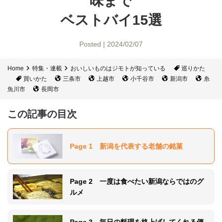
味まで
ベストバイ15選
Posted | 2024/02/07
Home
特集・連載
おいしいものはジモトが知っている
巡りかた
買いかた
三条市
上越市
小千谷市
新潟市
糸
魚川市
長岡市
この記事の目次
Page 1 新潟を代表する老舗の銘菓
Page 2 一度は食べたい新潟ならではのグ
ルメ
Page 3 毎日の料理を格上げしてくれる便