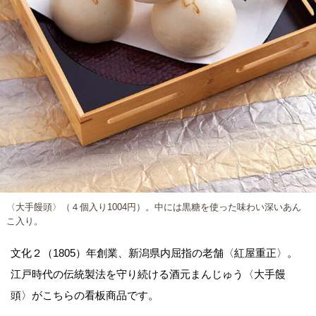
〈大手饅頭〉（４個入り1004円）。中には黒糖を使った味わい深いあん
こ入り。
文化２（1805）年創業、新潟県内屈指の老舗〈紅屋重正〉。
江戸時代の伝統製法を守り続ける酒元まんじゅう〈大手饅
頭〉がこちらの看板商品です。