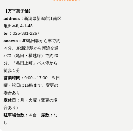
【万平菓子舗】
address：
新潟県新潟市江南区
亀田本町4-1-48
tel：
025-381-2267
access：
JR亀田駅から車で約
４分、JR新潟駅から新潟交通
バス（亀田・横越線）で約20
分、「亀田上町」バス停から
徒歩１分
営業時間：
9:00～17:00 ※日
曜・祝日は16時まで。変更の
場合あり
定休日：
月・火曜（変更の場
合あり）
駐車場台数：
４台
席数：
な
し