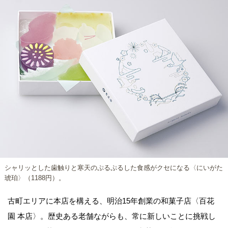
シャリッとした歯触りと寒天のぷるぷるした食感がクセになる〈にいがた
琥珀〉（1188円）。
古町エリアに本店を構える、明治15年創業の和菓子店〈百花
園 本店〉。歴史ある老舗ながらも、常に新しいことに挑戦し