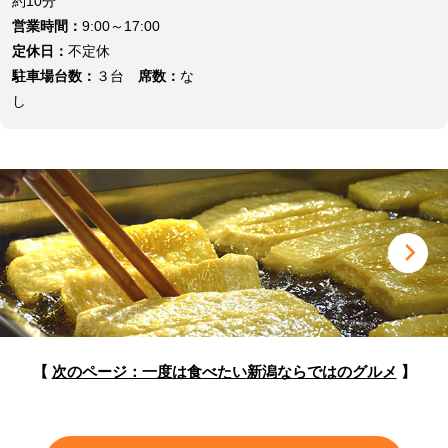
約10分
営業時間：
9:00～17:00
定休日：
不定休
駐車場台数：
３台
席数：
な
し
【
次のページ：一度は食べたい
新潟ならではのグルメ
】