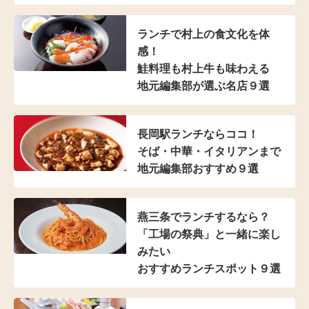
ランチで村上の食文化を体
感！
鮭料理も村上牛も味わえる
地元編集部が選ぶ名店９選
長岡駅ランチならココ！
そば・中華・イタリアンまで
地元編集部おすすめ９選
燕三条でランチするなら？
「工場の祭典」と
一緒に楽し
みたい
おすすめランチスポット９選