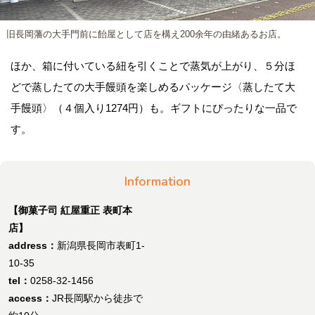
旧長岡藩の大手門前に飴屋として店を構え200余年の由緒あるお店。
ほか、箱に付いている紐を引くことで蒸気が上がり、５分ほ
どで蒸したての大手饅頭を楽しめるパッケージ〈蒸したて大
手饅頭〉（４個入り1274円）も。ギフトにぴったりな一品で
す。
Information
【御菓子司 紅屋重正 表町本
店】
address：
新潟県長岡市表町1-
10-35
tel：
0258-32-1456
access：
JR長岡駅から徒歩で