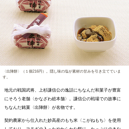
〈出陣餅〉（１個216円）。隠し味の塩が素材の甘みを引き立てていま
す。
地元の戦国武将、上杉謙信公の逸話にちなんだ和菓子が豊富
にそろう老舗〈かなざわ総本舗〉。謙信公の戦場での故事に
ちなんだ銘菓〈出陣餅〉が名物です。
契約農家から仕入れた妙高産のもち米〈こがねもち〉を使用
しており、ヨモギの入ったやわらかな餅に、たっぷりのきな