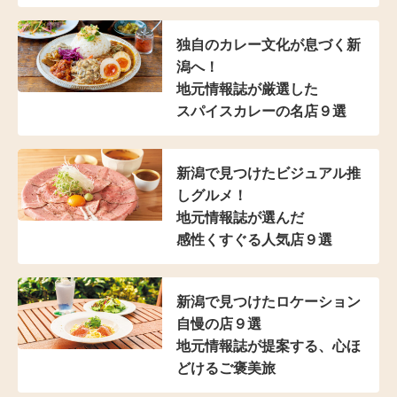
独自のカレー文化が
息づく新
潟へ！
地元情報誌が厳選した
スパイスカレーの名店９選
新潟で見つけた
ビジュアル推
しグルメ！
地元情報誌が選んだ
感性くすぐる人気店９選
新潟で見つけた
ロケーション
自慢の店９選
地元情報誌が提案する、
心ほ
どけるご褒美旅