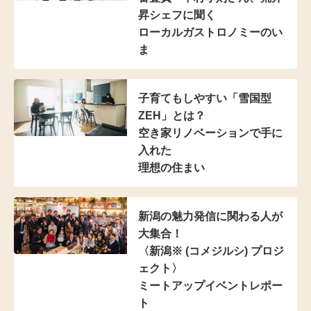
昇シェフに聞く
ローカルガストロノミーのい
ま
子育てもしやすい
「雪国型
ZEH」とは？
空き家リノベーションで手に
入れた
理想の住まい
新潟の魅力発信に
関わる人が
大集合！
〈新潟※ (コメジルシ)
プロジ
ェクト〉
ミートアップイベントレポー
ト