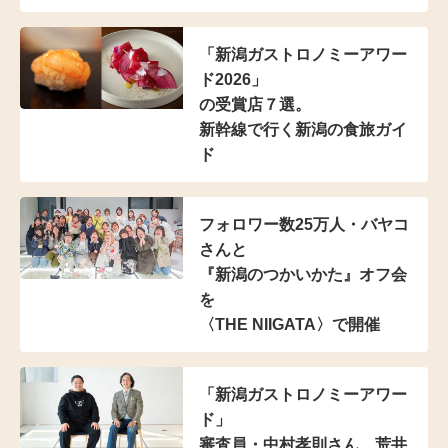
「新潟ガストロノミーアワー
ド2026」
の受賞店７選。
新幹線で行く新潟の食旅ガイ
ド
フォロワー数25万人・
バヤコ
さんと
『新潟のつかいかた』オフ会
を
〈THE NIIGATA〉で開催
「新潟ガストロノミーアワー
ド」
審査員・中村孝則さん、
荒井