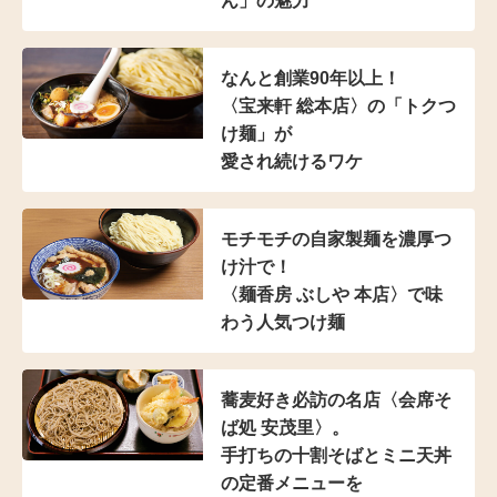
ん」の魅力
なんと創業90年以上！
〈宝来軒 総本店〉の
「トクつ
け麺」が
愛され続けるワケ
モチモチの自家製麺を濃厚つ
け汁で！
〈麺香房 ぶしや 本店〉
で味
わう人気つけ麺
蕎麦好き必訪の名店
〈会席そ
ば処 安茂里〉。
手打ちの十割そばと
ミニ天丼
の定番メニューを