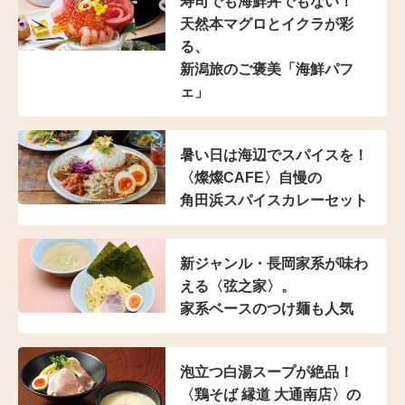
寿司でも海鮮丼でもない！
天然本マグロとイクラが彩
る、
新潟旅のご褒美「海鮮パフ
ェ」
暑い日は海辺でスパイスを！
〈燦燦CAFE〉自慢の
角田浜スパイスカレーセット
新ジャンル・長岡家系が
味わ
える〈弦之家〉。
家系ベースのつけ麺も人気
泡立つ白湯スープが絶品！
〈鶏そば 縁道 大通南店〉の