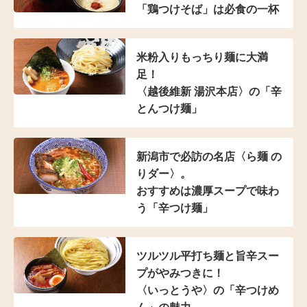
「鶏つけそば」は
必食の一杯
米粉入り
もっちり麺に大満
足！
〈越後維新 湯沢本店〉の
「辛
とんつけ麺」
新潟市で必訪の名店
〈ら麺 の
りダー〉。
おすすめは濃厚スープで
味わ
う「辛つけ麺」
ツルツル平打ち麺と
旨辛スー
プがやみつきに！
〈いっとうや〉の
「辛つけめ