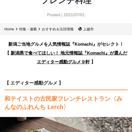
フレンチ料理
Posted | 2021/07/01
Home
特集・連載
おすすめ＆注目情報
上越市
新潟ご当地グルメを人気情報誌
『Komachi』がセレクト！
【
新潟県で食べてほしい！
地元情報誌『Komachi』が選んだ
エディター感動グルメ９軒
】
【 エディター感動グルメ 】
和テイストの古民家フレンチレストラン〈み
んなのふれんち Lerch〉