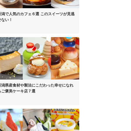
新潟で人気のカフェ６選
このスイーツが見逃
せない！
新潟県産食材や
製法にこだわった
幸せになれ
る
ご褒美ケーキ店７選