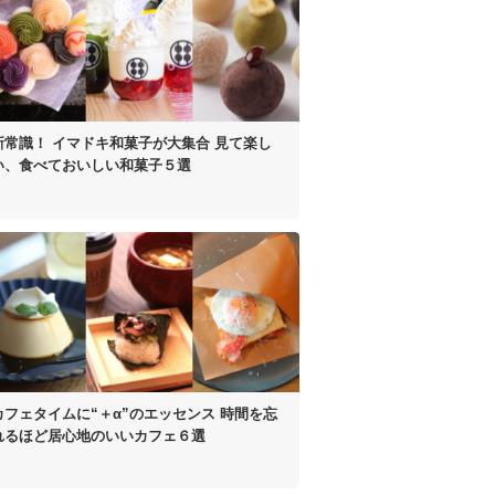
新常識！ イマドキ和菓子が大集合
見て楽し
い、食べておいしい
和菓子５選
カフェタイムに“＋α”のエッセンス
時間を忘
れるほど居心地のいいカフェ６選