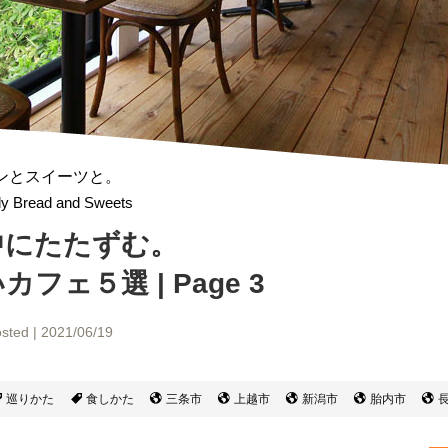
ンとスイーツと。
ly Bread and Sweets
中にたたずむ。
フェ５選 | Page 3
sted | 2021/06/19
巡りかた
食しかた
三条市
上越市
新潟市
胎内市