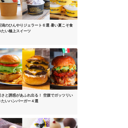
新潟のひんやりジェラート６選
暑い夏こそ食
べたい極上スイーツ
旨さと誘惑があふれ出る！
空腹でガッツリい
きたいハンバーガー４選