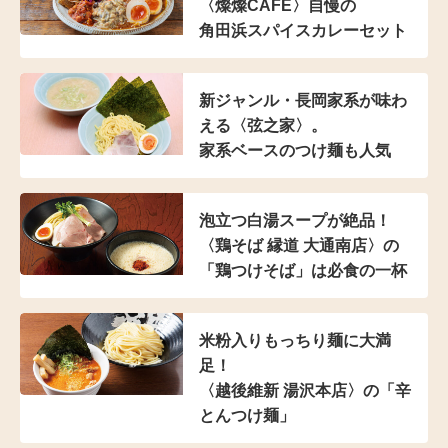
〈燦燦CAFE〉自慢の
角田浜スパイスカレーセット
新ジャンル・長岡家系が
味わ
える〈弦之家〉。
家系ベースのつけ麺も人気
泡立つ白湯スープが絶品！
〈鶏そば 縁道 大通南店〉の
「鶏つけそば」は
必食の一杯
米粉入り
もっちり麺に大満
足！
〈越後維新 湯沢本店〉の
「辛
とんつけ麺」