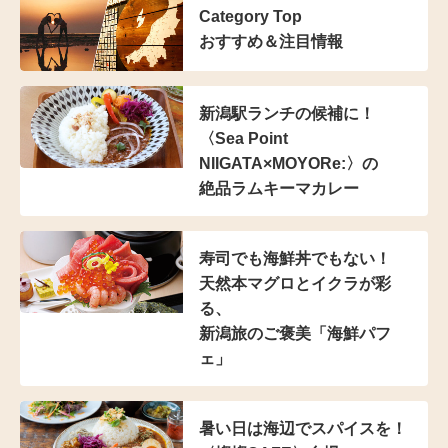
Category Top
おすすめ＆注目情報
新潟駅ランチの候補に！
〈Sea Point
NIIGATA×MOYORe:〉の
絶品ラムキーマカレー
寿司でも海鮮丼でもない！
天然本マグロとイクラが彩
る、
新潟旅のご褒美「海鮮パフ
ェ」
暑い日は海辺でスパイスを！