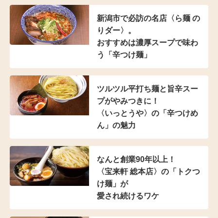
新潟市で必訪の名店
〈ら麺 の
りダー〉。
おすすめは濃厚スープで
味わ
う「辛つけ麺」
ツルツル平打ち麺と
旨辛スー
プがやみつきに！
〈いっとうや〉の
「辛つけめ
ん」の魅力
なんと創業90年以上！
〈宝来軒 総本店〉の
「トクつ
け麺」が
愛され続けるワケ