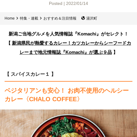
Posted | 2022/01/14
Home
特集・連載
おすすめ＆注目情報
湯沢町
新潟ご当地グルメを人気情報誌
『Komachi』がセレクト！
【
新潟県民が熱愛するカレー！カツカレーからシーフードカ
レーまで
地元情報誌『Komachi』が選ぶ９品
】
【 スパイスカレー１ 】
ベジタリアンも安心！ お肉不使用のヘルシー
カレー
〈CHALO COFFEE〉