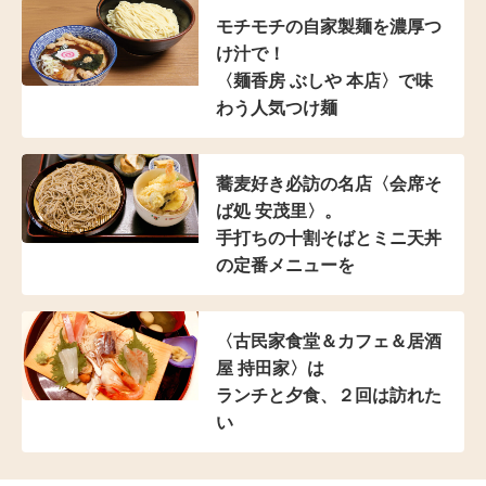
モチモチの自家製麺を濃厚つ
け汁で！
〈麺香房 ぶしや 本店〉
で味
わう人気つけ麺
蕎麦好き必訪の名店
〈会席そ
ば処 安茂里〉。
手打ちの十割そばと
ミニ天丼
の定番メニューを
〈古民家食堂＆カフェ
＆居酒
屋 持田家〉は
ランチと夕食、２回は訪れた
い