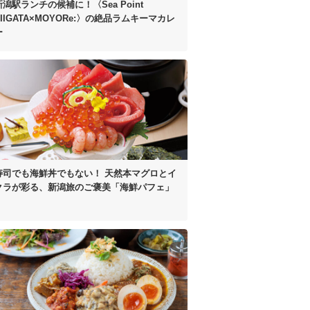
新潟駅ランチの候補に！
〈Sea Point
IIGATA×MOYORe:〉の
絶品ラムキーマカレ
ー
寿司でも海鮮丼でもない！
天然本マグロとイ
クラが彩る、
新潟旅のご褒美「海鮮パフェ」