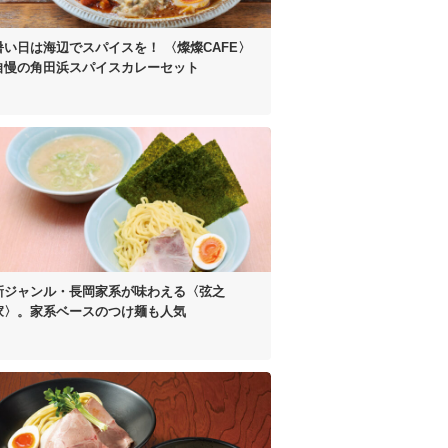
暑い日は海辺でスパイスを！
〈燦燦CAFE〉
自慢の
角田浜スパイスカレーセット
新ジャンル・長岡家系が
味わえる〈弦之
家〉。
家系ベースのつけ麺も人気