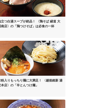
泡立つ白湯スープが絶品！
〈鶏そば 縁道 大
通南店〉の
「鶏つけそば」は
必食の一杯
米粉入り
もっちり麺に大満足！
〈越後維新 湯
沢本店〉の
「辛とんつけ麺」