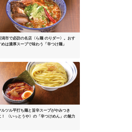
新潟市で必訪の名店
〈ら麺 のりダー〉。
おす
すめは濃厚スープで
味わう「辛つけ麺」
ツルツル平打ち麺と
旨辛スープがやみつき
に！
〈いっとうや〉の
「辛つけめん」の魅力