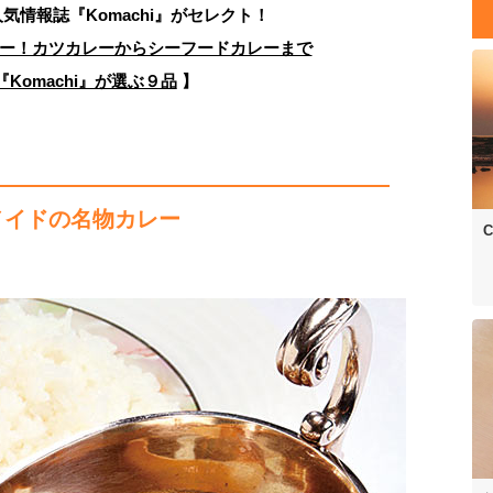
人気情報誌
『Komachi』がセレクト！
ー！カツカレーからシーフードカレーまで
Komachi』が選ぶ９品
】
メイドの名物カレー
C