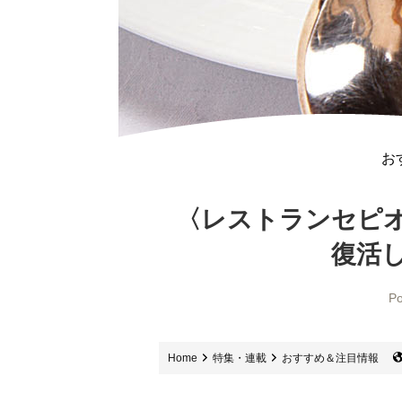
お
〈レストランセピ
復活し
Po
Home
特集・連載
おすすめ＆注目情報