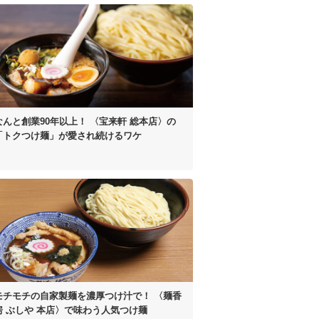
なんと創業90年以上！
〈宝来軒 総本店〉の
「トクつけ麺」が
愛され続けるワケ
モチモチの自家製麺を濃厚つけ汁で！
〈麺香
房 ぶしや 本店〉
で味わう人気つけ麺