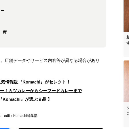
、
ナー
）
席
ます。店舗データやサービス内容等が異なる場合があり
人気情報誌
『Komachi』がセレクト！
ー！カツカレーからシーフードカレーまで
Komachi』が選ぶ９品
】
t
edit：Komachi編集部