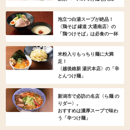
泡立つ白湯スープが絶品！
〈鶏そば 縁道 大通南店〉の
「鶏つけそば」は
必食の一杯
米粉入り
もっちり麺に大満
足！
〈越後維新 湯沢本店〉の
「辛
とんつけ麺」
新潟市で必訪の名店
〈ら麺 の
りダー〉。
おすすめは濃厚スープで
味わ
う「辛つけ麺」