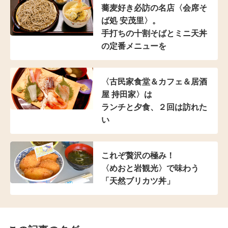
蕎麦好き必訪の名店
〈会席そ
ば処 安茂里〉。
手打ちの十割そばと
ミニ天丼
の定番メニューを
〈古民家食堂＆カフェ
＆居酒
屋 持田家〉は
ランチと夕食、２回は訪れた
い
これぞ贅沢の極み！
〈めおと岩観光〉で味わう
「天然ブリカツ丼」