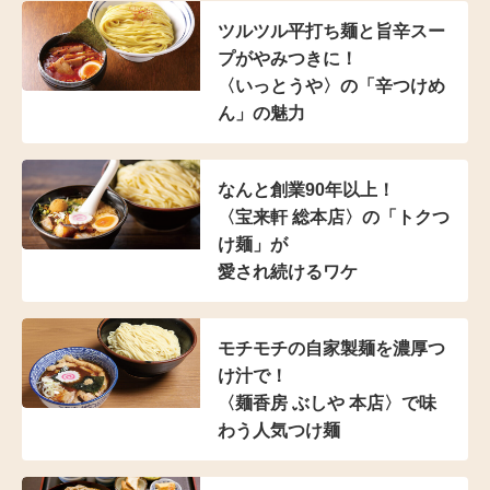
ツルツル平打ち麺と
旨辛スー
プがやみつきに！
〈いっとうや〉の
「辛つけめ
ん」の魅力
なんと創業90年以上！
〈宝来軒 総本店〉の
「トクつ
け麺」が
愛され続けるワケ
モチモチの自家製麺を濃厚つ
け汁で！
〈麺香房 ぶしや 本店〉
で味
わう人気つけ麺