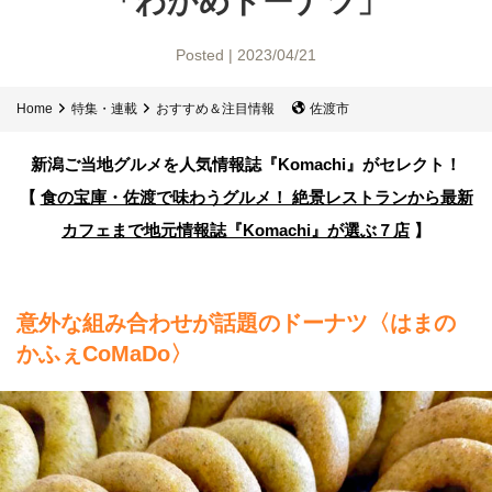
「わかめドーナツ」
Posted | 2023/04/21
Home
特集・連載
おすすめ＆注目情報
佐渡市
新潟ご当地グルメを人気情報誌
『Komachi』がセレクト！
【
食の宝庫・佐渡で味わうグルメ！ 絶景レストランから最新
カフェまで
地元情報誌『Komachi』が選ぶ７店
】
意外な組み合わせが話題のドーナツ〈はまの
かふぇCoMaDo〉