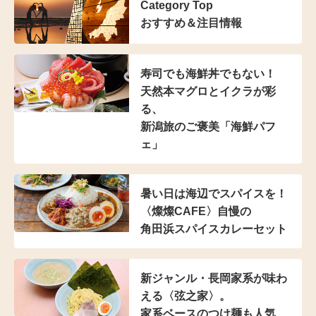
Category Top
おすすめ＆注目情報
寿司でも海鮮丼でもない！
天然本マグロとイクラが彩
る、
新潟旅のご褒美「海鮮パフ
ェ」
暑い日は海辺でスパイスを！
〈燦燦CAFE〉自慢の
角田浜スパイスカレーセット
新ジャンル・長岡家系が
味わ
える〈弦之家〉。
家系ベースのつけ麺も人気