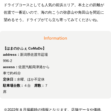
ドライブコースとしても人気の前浜エリア。本土との距離が
佐渡で一番近いので、海の向こうの弥彦山や角田山を間近に
望めるそう。ドライブがてら立ち寄ってみてくださいね。
Information
【はまのかふぇ CoMaDo】
address：
新潟県佐渡市莚場
996-2
access：
佐渡汽船両津港から
車で約45分
定休日：
水曜、ほか不定休
駐車場台数：
４台
席数：
７
席
※2022年８月掲載時の情報となります。店舗データや価格、