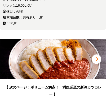
リンクは16:00L.O.）
定休日：
火曜
駐車場台数：
共有あり
席
数：
30席
【
次のページ：ボリューム満点！
満腹必至の新潟カツカレ
ー
】