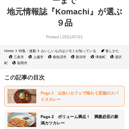
ーまで
地元情報誌『Komachi』
が選ぶ
９品
Posted | 2021/07/21
Home
特集・連載
おいしいものはジモトが知っている
食しかた
三条市
上越市
南魚沼市
新潟市
津南町
湯沢
町
長岡市
この記事の目次
Page 1 山合いカフェで味わう至福のスパ
イスカレー
Page 2 ボリューム満点！ 満腹必至の新
潟カツカレー