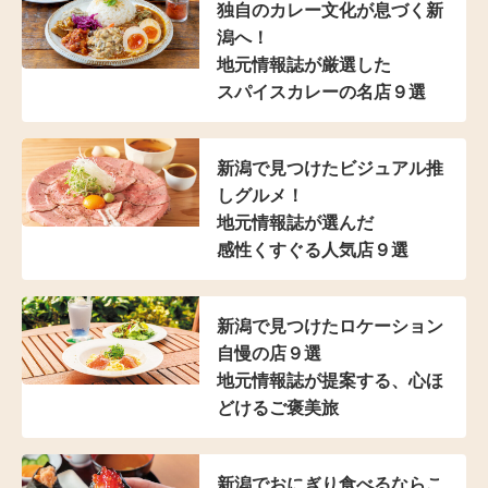
独自のカレー文化が
息づく新
潟へ！
地元情報誌が厳選した
スパイスカレーの名店９選
新潟で見つけた
ビジュアル推
しグルメ！
地元情報誌が選んだ
感性くすぐる人気店９選
新潟で見つけた
ロケーション
自慢の店９選
地元情報誌が提案する、
心ほ
どけるご褒美旅
新潟でおにぎり食べるならこ