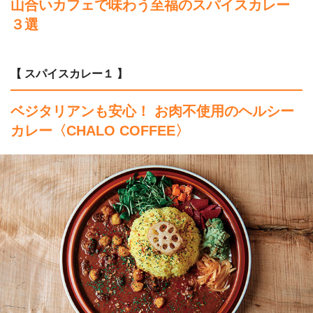
山合いカフェで味わう至福のスパイスカレー
３選
【 スパイスカレー１ 】
ベジタリアンも安心！ お肉不使用のヘルシー
カレー
〈CHALO COFFEE〉