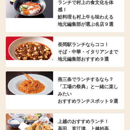
ランチで村上の食文化を体
感！
鮭料理も村上牛も味わえる
地元編集部が選ぶ名店９選
長岡駅ランチならココ！
そば・中華・イタリアンまで
地元編集部おすすめ９選
燕三条でランチするなら？
「工場の祭典」と
一緒に楽し
みたい
おすすめランチスポット９選
上越のおすすめランチ！
高田、直江津、上越妙高、