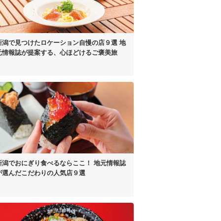
新潟で見つけた
ロケーション自慢の店９選
地
元情報誌が提案する、
心ほどけるご褒美旅
新潟でおにぎり食べるならここ！
地元情報誌
が選んだ
こだわりの人気店９選