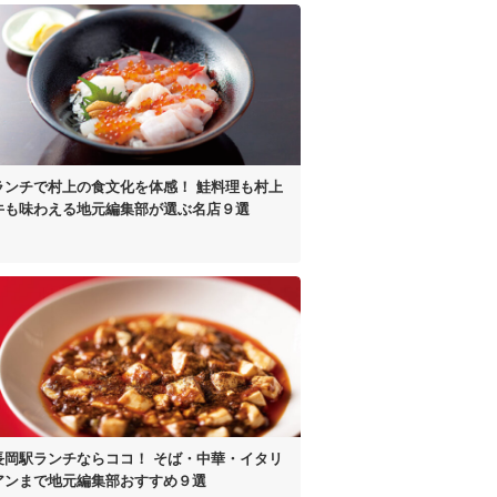
ランチで村上の食文化を体感！
鮭料理も村上
牛も味わえる
地元編集部が選ぶ名店９選
長岡駅ランチならココ！
そば・中華・イタリ
アンまで
地元編集部おすすめ９選