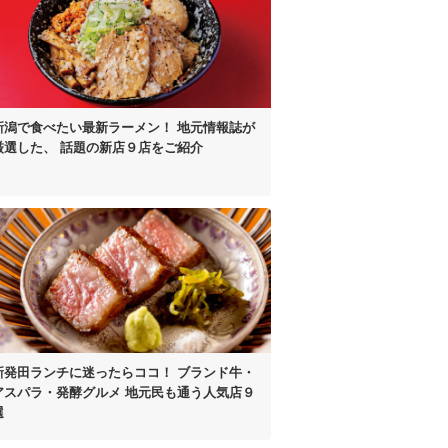
新潟で食べたい最新ラーメン！
地元情報誌が
厳選した、
話題の新店９店をご紹介
新発田ランチに迷ったらココ！
ブランド牛・
アスパラ
・発酵グルメ
地元民も通う人気店９
選