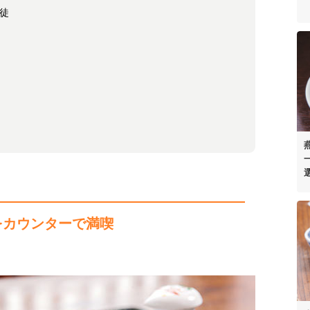
徒
、
ク
場）
をカウンターで満喫