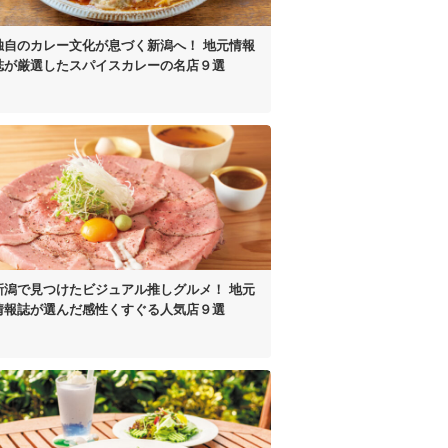
独自のカレー文化が
息づく新潟へ！
地元情報
誌が厳選した
スパイスカレーの名店９選
新潟で見つけた
ビジュアル推しグルメ！
地元
情報誌が選んだ
感性くすぐる人気店９選