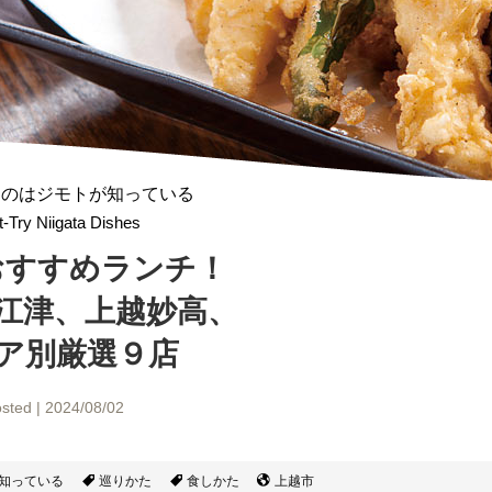
ものはジモトが知っている
-Try Niigata Dishes
おすすめランチ！
江津、上越妙高、
ア別厳選９店
sted | 2024/08/02
知っている
巡りかた
食しかた
上越市