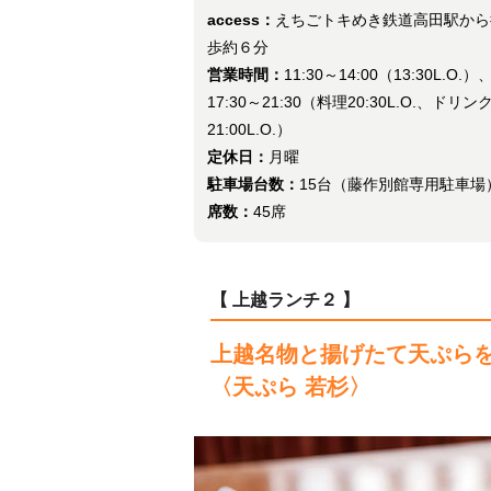
access：
えちごトキめき鉄道高田駅から
歩約６分
営業時間：
11:30～14:00（13:30L.O.）
17:30～21:30（料理20:30L.O.、ドリン
21:00L.O.）
定休日：
月曜
駐車場台数：
15台（藤作別館専用駐車
席数：
45席
【 上越ランチ２ 】
上越名物と揚げたて天ぷら
〈天ぷら 若杉〉