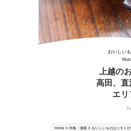
おいしい
Must
上越の
高田、直
エリ
Po
Home
特集・連載
おいしいものはジモトが