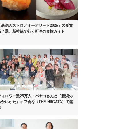
「新潟ガストロノミーアワード2026」
の受賞
店７選。
新幹線で行く新潟の食旅ガイド
フォロワー数25万人・
バヤコさんと
『新潟の
つかいかた』オフ会を
〈THE NIIGATA〉で開
催