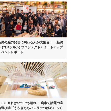
新潟の魅力発信に
関わる人が大集合！
〈新潟
※ (コメジルシ)
プロジェクト〉
ミートアップ
イベントレポート
ここに来ればいつでも晴れ！
燕市で話題の室
内遊び場
〈うさぎもちハレラテつばめ〉って