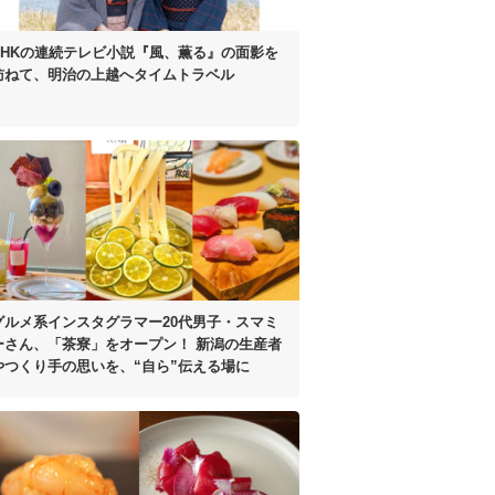
NHKの連続テレビ小説
『風、薫る』の面影を
訪ねて、
明治の上越へタイムトラベル
グルメ系インスタグラマー20代男子・
スマミ
ーさん、「茶寮」をオープン！
新潟の生産者
やつくり手の思いを、
“自ら”伝える場に