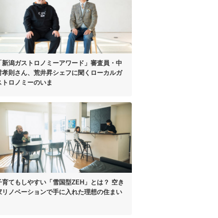
「新潟ガストロノミーアワード」
審査員・中
村孝則さん、
荒井昇シェフに聞く
ローカルガ
ストロノミーのいま
子育てもしやすい
「雪国型ZEH」とは？
空き
家リノベーションで手に入れた
理想の住まい