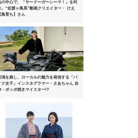
島の中心で、
「サ〜ド〜ガ〜シ〜マ！」を叫
ぶ。
“佐渡ヶ島系”動画クリエイター・
けえ
【島育ち】さん
新潟を旅し、
ローカルの魅力を発信する
「バ
イク女子」インスタグラマー
・さあちゃん
自
称・ポッポ焼きマイスター!?