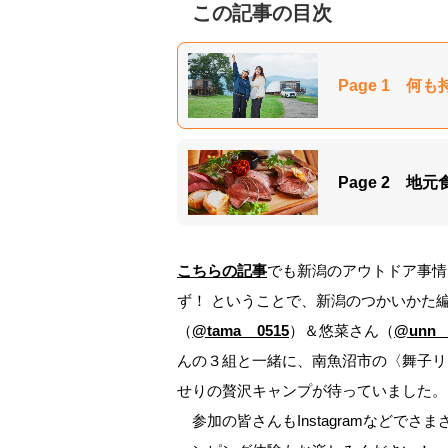
この記事の目次
Page 1 
Page 2 
こちらの記事
でも新潟のアウトドア事情
ず！ ということで、新潟のつかいかた
（
@tama__0515
）＆悠菜さん（
@unn__
んの３組と一緒に、南魚沼市の〈舞子リ
せりの贅沢キャンプが待っていました。
参加の皆さんもInstagramなどで