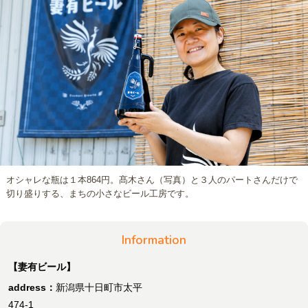
オシャレな瓶は１本864円。髙木さん（写真）と３人のパートさんだけで
切り盛りする、まちの小さなビール工房です。
Information
【妻有ビール】
address：
新潟県十日町市太平
474-1