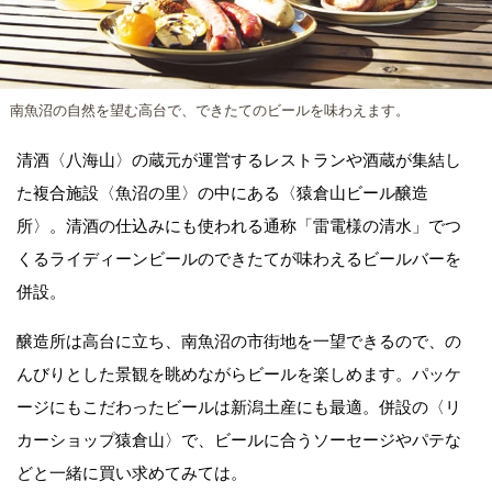
南魚沼の自然を望む高台で、できたてのビールを味わえます。
清酒〈八海山〉の蔵元が運営するレストランや酒蔵が集結し
た複合施設〈魚沼の里〉の中にある〈猿倉山ビール醸造
所〉。清酒の仕込みにも使われる通称「雷電様の清水」でつ
くるライディーンビールのできたてが味わえるビールバーを
併設。
醸造所は高台に立ち、南魚沼の市街地を一望できるので、の
んびりとした景観を眺めながらビールを楽しめます。パッケ
ージにもこだわったビールは新潟土産にも最適。併設の〈リ
カーショップ猿倉山〉で、ビールに合うソーセージやパテな
どと一緒に買い求めてみては。