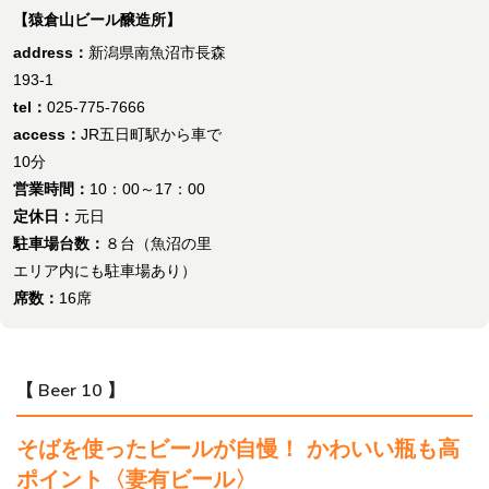
【猿倉山ビール醸造所】
address：
新潟県南魚沼市長森
193-1
tel：
025-775-7666
access：
JR五日町駅から車で
10分
営業時間：
10：00～17：00
定休日：
元日
駐車場台数：
８台（魚沼の里
エリア内にも駐車場あり）
席数：
16席
【 Beer 10 】
そばを使ったビールが自慢！ かわいい瓶も高
ポイント〈妻有ビール〉