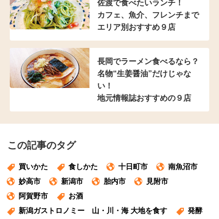
佐渡で食べたいランチ！
カフェ、魚介、フレンチまで
エリア別おすすめ９店
長岡でラーメン食べるなら？
名物“生姜醤油”だけじゃな
い！
地元情報誌おすすめの９店
この記事のタグ
買いかた
食しかた
十日町市
南魚沼市
妙高市
新潟市
胎内市
見附市
阿賀野市
お酒
新潟ガストロノミー　山・川・海 大地を食す
発酵