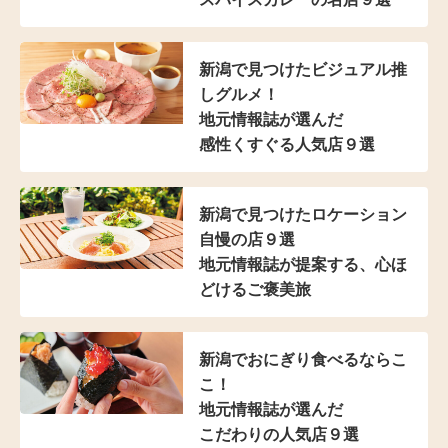
新潟で見つけた
ビジュアル推
しグルメ！
地元情報誌が選んだ
感性くすぐる人気店９選
新潟で見つけた
ロケーション
自慢の店９選
地元情報誌が提案する、
心ほ
どけるご褒美旅
新潟でおにぎり食べるならこ
こ！
地元情報誌が選んだ
こだわりの人気店９選