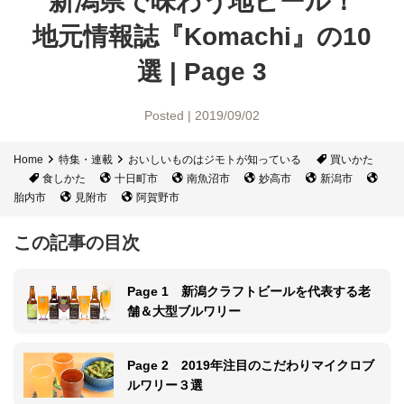
新潟県で味わう地ビール！
地元情報誌『Komachi』の10
選 | Page 3
Posted | 2019/09/02
Home
特集・連載
おいしいものはジモトが知っている
買いかた
食しかた
十日町市
南魚沼市
妙高市
新潟市
胎内市
見附市
阿賀野市
この記事の目次
Page 1 新潟クラフトビールを代表する老
舗＆大型ブルワリー
Page 2 2019年注目のこだわりマイクロブ
ルワリー３選