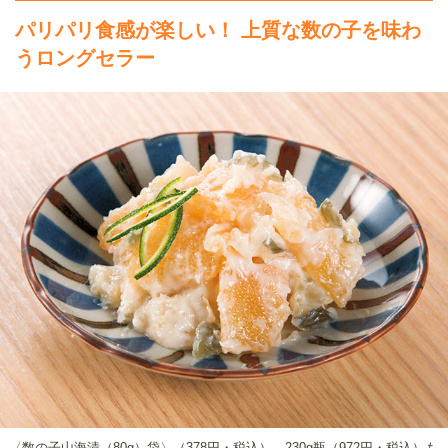
パリパリ食感が楽しい！ 上質な数の子を味わ
うロングセラー
〈数の子山海漬（80g）袋〉（378円・税込）。230g瓶（972円・税込）も