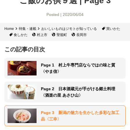
ご飯のお供９選 | Page 3
Posted | 2020/06/04
Home
特集・連載
おいしいものはジモトが知っている
買いかた
食しかた
村上市
聖籠町
長岡市
この記事の目次
Page 1 村上牛専門店ならではの味と質
〈やま信〉
Page 2 日本酒蔵元が手がける郷土料理
〈酒楽の里 あさひ山〉
Page 3 新潟の魅力を生かした多彩な加工
品〈三幸〉