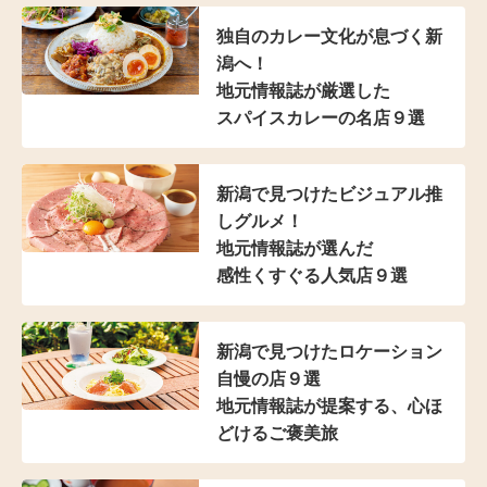
独自のカレー文化が
息づく新
潟へ！
地元情報誌が厳選した
スパイスカレーの名店９選
新潟で見つけた
ビジュアル推
しグルメ！
地元情報誌が選んだ
感性くすぐる人気店９選
新潟で見つけた
ロケーション
自慢の店９選
地元情報誌が提案する、
心ほ
どけるご褒美旅