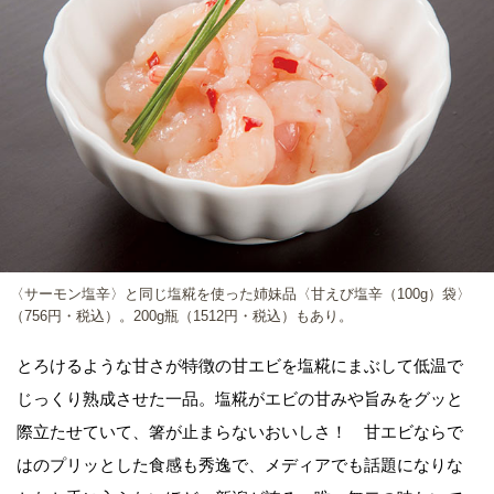
〈サーモン塩辛〉と同じ塩糀を使った姉妹品〈甘えび塩辛（100g）袋〉
（756円・税込）。200g瓶（1512円・税込）もあり。
とろけるような甘さが特徴の甘エビを塩糀にまぶして低温で
じっくり熟成させた一品。塩糀がエビの甘みや旨みをグッと
際立たせていて、箸が止まらないおいしさ！ 甘エビならで
はのプリッとした食感も秀逸で、メディアでも話題になりな