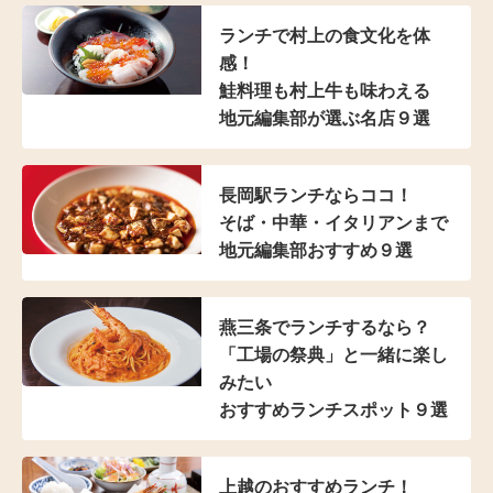
ランチで村上の食文化を体
感！
鮭料理も村上牛も味わえる
地元編集部が選ぶ名店９選
長岡駅ランチならココ！
そば・中華・イタリアンまで
地元編集部おすすめ９選
燕三条でランチするなら？
「工場の祭典」と
一緒に楽し
みたい
おすすめランチスポット９選
上越のおすすめランチ！