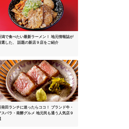
新潟で食べたい最新ラーメン！
地元情報誌が
厳選した、
話題の新店９店をご紹介
新発田ランチに迷ったらココ！
ブランド牛・
アスパラ
・発酵グルメ
地元民も通う人気店９
選