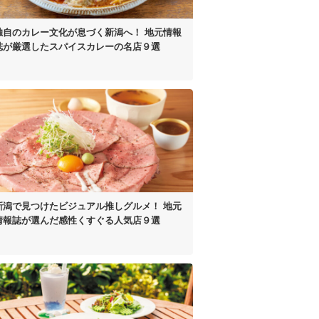
独自のカレー文化が
息づく新潟へ！
地元情報
誌が厳選した
スパイスカレーの名店９選
新潟で見つけた
ビジュアル推しグルメ！
地元
情報誌が選んだ
感性くすぐる人気店９選