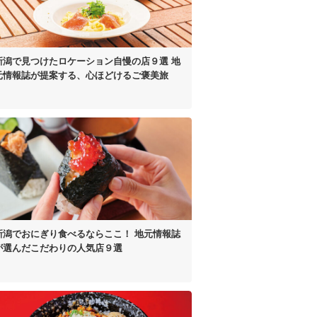
新潟で見つけた
ロケーション自慢の店９選
地
元情報誌が提案する、
心ほどけるご褒美旅
新潟でおにぎり食べるならここ！
地元情報誌
が選んだ
こだわりの人気店９選