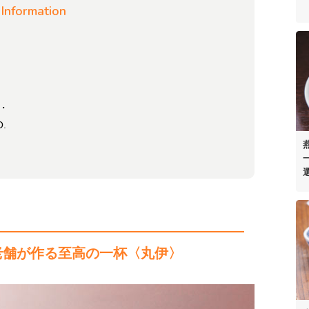
Information
曜・
O.
老舗が作る至高の一杯〈丸伊〉