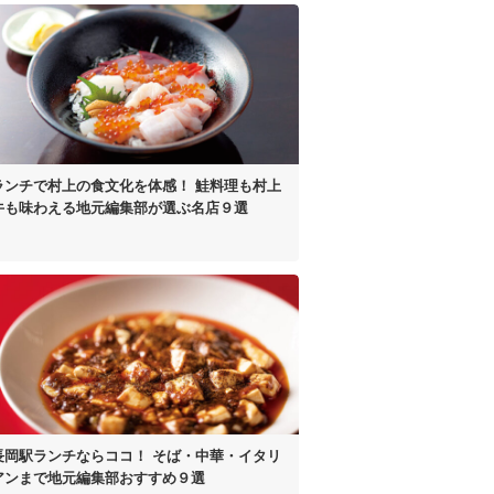
ランチで村上の食文化を体感！
鮭料理も村上
牛も味わえる
地元編集部が選ぶ名店９選
長岡駅ランチならココ！
そば・中華・イタリ
アンまで
地元編集部おすすめ９選