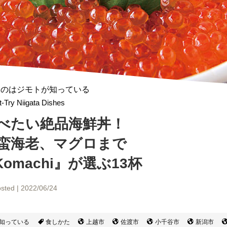
ものはジモトが知っている
-Try Niigata Dishes
べたい絶品海鮮丼！
蛮海老、マグロまで
machi』
が選ぶ13杯
sted | 2022/06/24
知っている
食しかた
上越市
佐渡市
小千谷市
新潟市