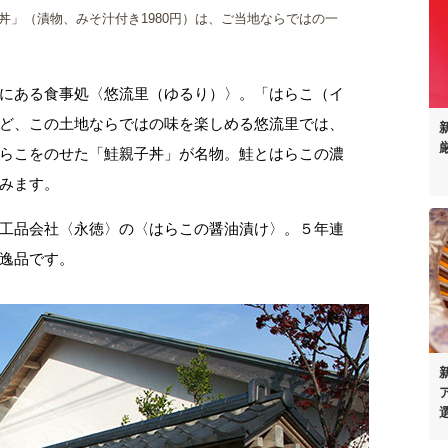
丼」（漬物、みそ汁付き1980円）は、ご当地ならではの一
にある食事処〈悠流里（ゆるり）〉。「はらこ（イ
ど、この土地ならではの味を楽しめる悠流里では、
らこをのせた「鮭親子丼」が名物。鮭とはらこの濃
みます。
工品会社〈永徳〉の〈はらこの醤油漬け〉。５年連
逸品です。